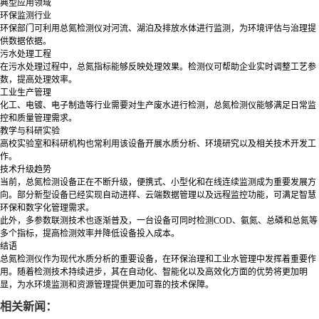
典型应用领域
环保监测行业
环保部门可利用总氮检测仪对河流、湖泊及排放水体进行监测，为环境评估与治理提
供数据依据。
污水处理工程
在污水处理过程中，总氮指标能够反映处理效果。检测仪可帮助企业实时调整工艺参
数，提高处理效率。
工业生产管理
化工、电镀、电子制造等行业需要对生产废水进行检测，总氮检测仪能够满足日常监
控和质量管理需求。
教学与科研实验
高校实验室和科研机构也常利用该设备开展水质分析、环境研究以及相关技术开发工
作。
技术升级趋势
当前，总氮检测设备正在不断升级，便携式、小型化和在线连续监测成为重要发展方
向。部分新型设备已经实现自动进样、云端数据管理以及远程监控功能，可满足智慧
环保和数字化管理需求。
此外，多参数联测技术也逐渐普及，一台设备可同时检测COD、氨氮、总磷和总氮等
多个指标，提高检测效率并降低设备投入成本。
结语
总氮检测仪作为现代水质分析的重要设备，在环保治理和工业水管理中发挥着重要作
用。随着检测技术持续进步，其在自动化、智能化以及高效化方面的优势将更加明
显，为水环境监测和资源管理提供更加可靠的技术保障。
相关新闻：