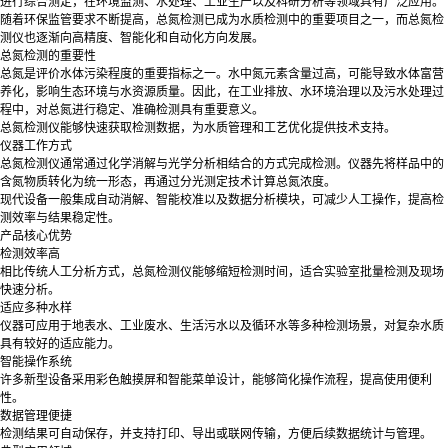
进行综合测定，在环境监测、水处理、工业生产以及科研分析等领域具有广泛应用。
随着环保监管要求不断提高，总氮检测已成为水质检测中的重要项目之一，而总氮检
测仪也逐渐向高精度、智能化和自动化方向发展。
总氮检测的重要性
总氮是评价水体污染程度的重要指标之一。水中氮元素含量过高，可能导致水体富营
养化，影响生态环境与水资源质量。因此，在工业排放、水环境治理以及污水处理过
程中，对总氮进行稳定、准确检测具有重要意义。
总氮检测仪能够快速获取检测数据，为水质管理和工艺优化提供技术支持。
仪器工作方式
总氮检测仪通常通过化学消解与光学分析相结合的方式完成检测。仪器先将样品中的
含氮物质转化为统一形态，再通过分光测定技术计算总氮浓度。
现代设备一般集成自动消解、智能校准以及数据分析模块，可减少人工操作，提高检
测效率与结果稳定性。
产品核心优势
检测效率高
相比传统人工分析方式，总氮检测仪能够缩短检测时间，适合实验室批量检测及现场
快速分析。
适应多种水样
仪器可应用于地表水、工业废水、生活污水以及循环水等多种检测场景，对复杂水质
具有较好的适应能力。
智能操作系统
许多新型设备采用彩色触摸屏和智能菜单设计，能够简化操作流程，提高使用便利
性。
数据管理便捷
检测结果可自动保存，并支持打印、导出或联网传输，方便后续数据统计与管理。