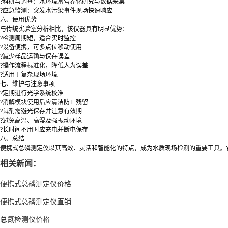
?科研与调查：水环境富营养化研究与数据采集
?应急监测：突发水污染事件现场快速响应
六、使用优势
与传统实验室分析相比，该仪器具有明显优势：
?检测周期短，适合实时监控
?设备便携，可多点位移动使用
?减少样品运输与保存误差
?操作流程标准化，降低人为误差
?适用于复杂现场环境
七、维护与注意事项
?定期进行光学系统校准
?消解模块使用后应清洁防止残留
?试剂需避光保存并注意有效期
?避免高温、高湿及强振动环境
?长时间不用时应充电并断电保存
八、总结
便携式总磷测定仪以其高效、灵活和智能化的特点，成为水质现场检测的重要工具。
相关新闻：
便携式总磷测定仪价格
便携式总磷测定仪直销
总氮检测仪价格