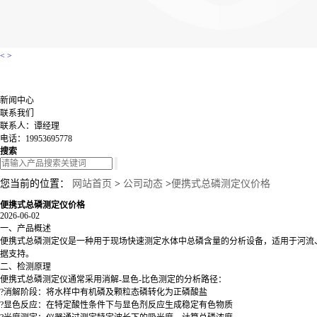
<
>
新闻中心
联系我们
联系人：谭经理
电话：19953695778
搜索
您当前的位置：
网站首页
>
公司动态
>
便携式总磷测定仪价格
便携式总磷测定仪价格
2026-06-02
一、产品概述
便携式总磷测定仪是一种用于现场快速测定水体中总磷含量的分析设备，适用于河流
据支持。
二、检测原理
便携式总磷测定仪通常采用消解-显色-比色测定的分析路径：
?消解阶段：将水样中有机磷及颗粒态磷转化为正磷酸盐
?显色反应：在特定酸性条件下与显色剂反应生成稳定有色物质