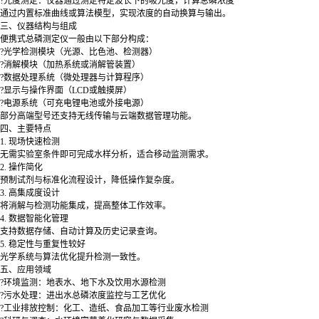
?光度测定：仪器通过测定特定波长下的吸光度，计算总磷浓度
通过内置标准曲线或算法模型，实现浓度的自动换算与输出。
三、仪器结构与组成
便携式总磷测定仪一般由以下部分构成：
?光学检测模块（光源、比色池、检测器）
?消解模块（加热系统或消解管装置）
?数据处理系统（微处理器与计算程序）
?显示与操作界面（LCD或触摸屏）
?电源系统（可充电锂电池或外接电源）
部分高端型号还支持无线传输与云端数据管理功能。
四、主要特点
1. 现场快速检测
无需实验室条件即可完成水样分析，适合移动监测需求。
2. 操作简化
预制试剂与标准化流程设计，降低操作复杂度。
3. 高集成度设计
将消解与检测功能集成，提高整体工作效率。
4. 数据智能化管理
支持数据存储、自动计算及历史记录查询。
5. 稳定性与重复性较好
光学系统与算法优化提升检测一致性。
五、应用领域
?环境监测：地表水、地下水及饮用水源检测
?污水处理：进出水总磷浓度监控与工艺优化
?工业排放控制：化工、造纸、食品加工等行业废水检测