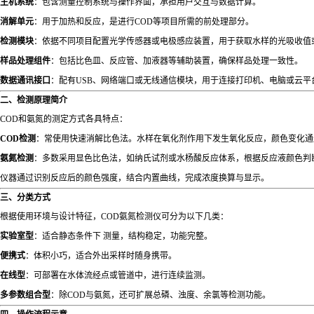
主机系统
：包含测量控制系统与操作界面，承担用户交互与数据计算。
消解单元
：用于加热和反应，是进行COD等项目所需的前处理部分。
检测模块
：依据不同项目配置光学传感器或电极感应装置，用于获取水样的光吸收值
样品处理组件
：包括比色皿、反应管、加液器等辅助装置，确保样品处理一致性。
数据通讯接口
：配有USB、网络端口或无线通信模块，用于连接打印机、电脑或云平
二、检测原理简介
COD和氨氮的测定方式各具特点：
COD检测
：常使用快速消解比色法。水样在氧化剂作用下发生氧化反应，颜色变化通
氨氮检测
：多数采用显色比色法，如纳氏试剂或水杨酸反应体系，根据反应液颜色判
仪器通过识别反应后的颜色强度，结合内置曲线，完成浓度换算与显示。
三、分类方式
根据使用环境与设计特征，COD氨氮检测仪可分为以下几类：
实验室型
：适合静态条件下 测量，结构稳定，功能完整。
便携式
：体积小巧，适合外出采样时随身携带。
在线型
：可部署在水体流经点或管道中，进行连续监测。
多参数组合型
：除COD与氨氮，还可扩展总磷、浊度、余氯等检测功能。