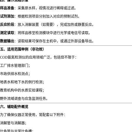
四、操作流程示意
样品准备
：采集原水样，视情况进行稀释或过滤。
试剂添加
：根据检测项目分别加入对应的预制试剂。
反应阶段
：放入消解装置（如需要），完成加热或静置反应。
测定读取
：将样品移至检测模块中进行光学或电信号读取。
数据输出
：读取结果可保存在主机中，或通过外部设备导出。
五、适用范围举例（非功效）
COD氨氮检测仪的应用领域广泛，包括但不限于：
工厂排水管理部门；
市政供排水检测点；
地表水和地下水的例行检测；
教育机构中的水质实验课程；
野外流域调查与应急监测任务。
六、辅助配件概览
为了确保仪器正常使用，常配套以下附件：
消解管与消解器；
比色管与光学比色槽；