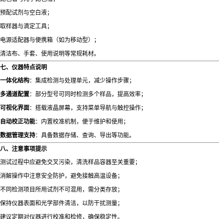
预配试剂与空白液；
取样器与滴定工具；
电源适配器与便携箱（如为移动型）；
清洁布、手套、使用说明等常规耗材。
七、仪器特点说明
一体化结构
：集成检测与处理单元，减少操作步骤；
多通道配置
：部分型号可同时检测多个样品，提高效率；
可视化界面
：搭载液晶屏幕，支持菜单导航与触控操作；
自动校正功能
：内置校准机制，便于维护和使用；
数据管理支持
：具备数据存储、查询、导出等功能。
八、注意事项提示
测试过程中应避免交叉污染，清洗样品容器至关重要；
消解操作中注意安全防护，避免接触高温设备；
不同检测项目所用试剂不可混用，需分类存放；
保持仪器表面和光学部件清洁，以防干扰测量；
建议定期对仪器进行校准和检修，确保稳定性。