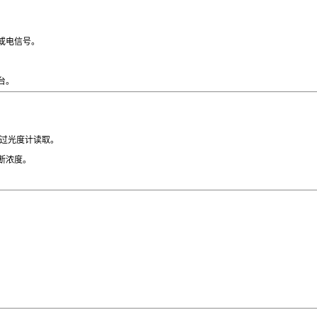
或电信号。
台。
过光度计读取。
断浓度。