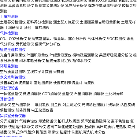
检测仪
病害肉检测仪
兽药残留检测仪
农药残留检测仪
便携式农残检测仪
食品安全检
测仪
真菌毒素检测仪
粮食重金属测定仪
乳制品分析仪
挥发性盐基氮检测仪
胶体金检
测仪
土壤检测仪
土壤养分检测仪
肥料养分检测仪
测土配方施肥仪
土壤碳通量自动测量系统
土壤采样
器
土壤硬度计
其他土壤检测仪
气体检测仪
CO、CO2分析仪
便携式常量氧、微量氧、露点分析仪
气体分析仪
VOC检测仪
汞蒸
气分析仪
臭氧检测仪
便携气体分析仪
植物生理检测仪
光合作用测定仪
叶面积测量仪
叶绿素测定仪
植物冠层测量仪
果蔬呼吸强度分析仪
根
系分析系统
树木年轮分析仪
植物元素测定仪
植物水势仪
环境监测仪
空气质量监测站
尘埃粒子计数器
采样器
水文水利监测仪
多普勒超声波流量计
雷达测流仪
便携式明渠流量计
海流仪
预处理设备
一体化蒸馏仪
微波消解仪
COD消解仪
蒸馏仪
石墨消解仪
消解仪
生化培养箱
其他设备
测汞仪
空气测氡仪
土壤测氡仪
测金仪
闪点测定仪
光谱彩色照度计
残氧仪
活性炭碘
值检测仪
前处理机
电工仪器仪表
实验室分析仪器
分光光度计
气相色谱仪
示波极谱仪
拍打式均质器
超声波细胞破碎仪
离子色谱仪
氮
吹仪
快速溶剂萃取仪
吹气仪
游离二氧化硅前处理仪
赶酸仪
高压均质机
电热板
吹扫
捕集仪
管式炉/气氛炉
振荡器
滴定仪
粘度计
洗瓶机清洗机
水分仪