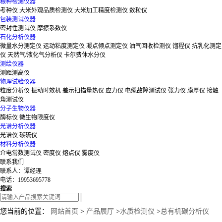
粮种检测仪器
考种仪
大米外观品质检测仪
大米加工精度检测仪
数粒仪
包装测试仪器
密封性测试仪
摩擦系数仪
石化分析仪器
微量水分测定仪
运动粘度测定仪
凝点倾点测定仪
油气回收检测仪
馏程仪
抗乳化测定
仪
天然气/液化气分析仪
卡尔费休水分仪
测绘仪器
测距测高仪
物理试验仪器
粒度分析仪
振动时效机
差示扫描量热仪
应力仪
电缆故障测试仪
张力仪
膜厚仪
接触
角测试仪
分子生物仪器
酶标仪
微生物限度仪
光谱分析仪器
光谱仪
碳硫仪
材料分析仪器
介电常数测试仪
密度仪
熔点仪
雾度仪
联系我们
联系人：谭经理
电话：19953695778
搜索
您当前的位置：
网站首页
>
产品展厅
>
水质检测仪
>
总有机碳分析仪