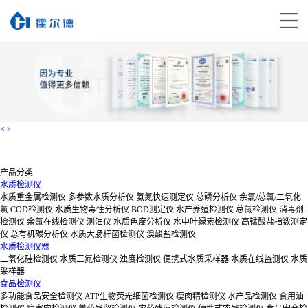
<
>
产品分类
水质检测仪
水质重金属检测仪
多参数水质分析仪
氨氮快速测定仪
总磷分析仪
余氯/总氯/二氧化
氯
COD检测仪
水质生物毒性分析仪
BOD测定仪
水产养殖检测仪
总氮检测仪
消毒剂
检测仪
余氯在线检测仪
测油仪
水质色度分析仪
水中叶绿素检测仪
高锰酸盐指数测定
仪
总有机碳分析仪
水质大肠杆菌检测仪
溴酸盐检测仪
水质检测仪器
二氧化硅检测仪
水质三氮检测仪
浊度检测仪
便携式水质采样器
水质在线监测仪
水质
采样器
食品检测仪
多功能食品安全检测仪
ATP生物荧光细菌检测仪
瘦肉精检测仪
水产品检测仪
食用油