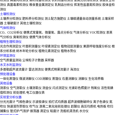
检测仪
病害肉检测仪
兽药残留检测仪
农药残留检测仪
便携式农残检测仪
食品安全检
测仪
真菌毒素检测仪
粮食重金属测定仪
乳制品分析仪
挥发性盐基氮检测仪
胶体金检
测仪
土壤检测仪
土壤养分检测仪
肥料养分检测仪
测土配方施肥仪
土壤碳通量自动测量系统
土壤采样
器
土壤硬度计
其他土壤检测仪
气体检测仪
CO、CO2分析仪
便携式常量氧、微量氧、露点分析仪
气体分析仪
VOC检测仪
汞蒸
气分析仪
臭氧检测仪
便携气体分析仪
植物生理检测仪
光合作用测定仪
叶面积测量仪
叶绿素测定仪
植物冠层测量仪
果蔬呼吸强度分析仪
根
系分析系统
树木年轮分析仪
植物元素测定仪
植物水势仪
环境监测仪
空气质量监测站
尘埃粒子计数器
采样器
水文水利监测仪
多普勒超声波流量计
雷达测流仪
便携式明渠流量计
海流仪
预处理设备
一体化蒸馏仪
微波消解仪
COD消解仪
蒸馏仪
石墨消解仪
消解仪
生化培养箱
其他设备
测汞仪
空气测氡仪
土壤测氡仪
测金仪
闪点测定仪
光谱彩色照度计
残氧仪
活性炭碘
值检测仪
前处理机
电工仪器仪表
实验室分析仪器
分光光度计
气相色谱仪
示波极谱仪
拍打式均质器
超声波细胞破碎仪
离子色谱仪
氮
吹仪
快速溶剂萃取仪
吹气仪
游离二氧化硅前处理仪
赶酸仪
高压均质机
电热板
吹扫
捕集仪
管式炉/气氛炉
振荡器
滴定仪
粘度计
洗瓶机清洗机
水分仪