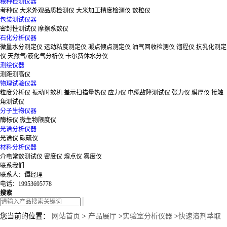
粮种检测仪器
考种仪
大米外观品质检测仪
大米加工精度检测仪
数粒仪
包装测试仪器
密封性测试仪
摩擦系数仪
石化分析仪器
微量水分测定仪
运动粘度测定仪
凝点倾点测定仪
油气回收检测仪
馏程仪
抗乳化测定
仪
天然气/液化气分析仪
卡尔费休水分仪
测绘仪器
测距测高仪
物理试验仪器
粒度分析仪
振动时效机
差示扫描量热仪
应力仪
电缆故障测试仪
张力仪
膜厚仪
接触
角测试仪
分子生物仪器
酶标仪
微生物限度仪
光谱分析仪器
光谱仪
碳硫仪
材料分析仪器
介电常数测试仪
密度仪
熔点仪
雾度仪
联系我们
联系人：谭经理
电话：19953695778
搜索
您当前的位置：
网站首页
>
产品展厅
>
实验室分析仪器
>
快速溶剂萃取