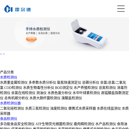
<
>
产品分类
水质检测仪
水质重金属检测仪
多参数水质分析仪
氨氮快速测定仪
总磷分析仪
余氯/总氯/二氧化
氯
COD检测仪
水质生物毒性分析仪
BOD测定仪
水产养殖检测仪
总氮检测仪
消毒剂
检测仪
余氯在线检测仪
测油仪
水质色度分析仪
水中叶绿素检测仪
高锰酸盐指数测定
仪
总有机碳分析仪
水质大肠杆菌检测仪
溴酸盐检测仪
水质检测仪器
二氧化硅检测仪
水质三氮检测仪
浊度检测仪
便携式水质采样器
水质在线监测仪
水质
采样器
食品检测仪
多功能食品安全检测仪
ATP生物荧光细菌检测仪
瘦肉精检测仪
水产品检测仪
食用油