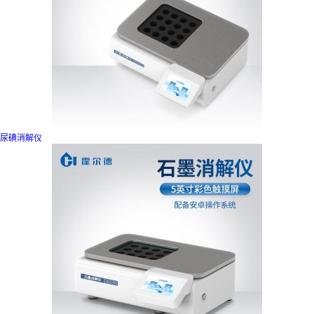
尿碘消解仪