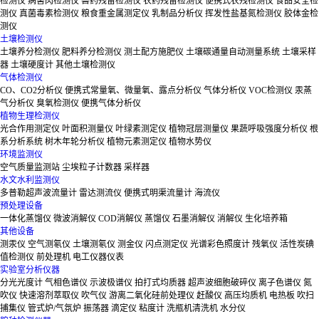
检测仪
病害肉检测仪
兽药残留检测仪
农药残留检测仪
便携式农残检测仪
食品安全检
测仪
真菌毒素检测仪
粮食重金属测定仪
乳制品分析仪
挥发性盐基氮检测仪
胶体金检
测仪
土壤检测仪
土壤养分检测仪
肥料养分检测仪
测土配方施肥仪
土壤碳通量自动测量系统
土壤采样
器
土壤硬度计
其他土壤检测仪
气体检测仪
CO、CO2分析仪
便携式常量氧、微量氧、露点分析仪
气体分析仪
VOC检测仪
汞蒸
气分析仪
臭氧检测仪
便携气体分析仪
植物生理检测仪
光合作用测定仪
叶面积测量仪
叶绿素测定仪
植物冠层测量仪
果蔬呼吸强度分析仪
根
系分析系统
树木年轮分析仪
植物元素测定仪
植物水势仪
环境监测仪
空气质量监测站
尘埃粒子计数器
采样器
水文水利监测仪
多普勒超声波流量计
雷达测流仪
便携式明渠流量计
海流仪
预处理设备
一体化蒸馏仪
微波消解仪
COD消解仪
蒸馏仪
石墨消解仪
消解仪
生化培养箱
其他设备
测汞仪
空气测氡仪
土壤测氡仪
测金仪
闪点测定仪
光谱彩色照度计
残氧仪
活性炭碘
值检测仪
前处理机
电工仪器仪表
实验室分析仪器
分光光度计
气相色谱仪
示波极谱仪
拍打式均质器
超声波细胞破碎仪
离子色谱仪
氮
吹仪
快速溶剂萃取仪
吹气仪
游离二氧化硅前处理仪
赶酸仪
高压均质机
电热板
吹扫
捕集仪
管式炉/气氛炉
振荡器
滴定仪
粘度计
洗瓶机清洗机
水分仪