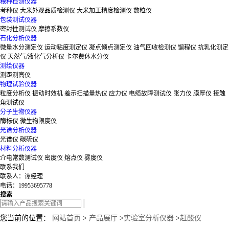
粮种检测仪器
考种仪
大米外观品质检测仪
大米加工精度检测仪
数粒仪
包装测试仪器
密封性测试仪
摩擦系数仪
石化分析仪器
微量水分测定仪
运动粘度测定仪
凝点倾点测定仪
油气回收检测仪
馏程仪
抗乳化测定
仪
天然气/液化气分析仪
卡尔费休水分仪
测绘仪器
测距测高仪
物理试验仪器
粒度分析仪
振动时效机
差示扫描量热仪
应力仪
电缆故障测试仪
张力仪
膜厚仪
接触
角测试仪
分子生物仪器
酶标仪
微生物限度仪
光谱分析仪器
光谱仪
碳硫仪
材料分析仪器
介电常数测试仪
密度仪
熔点仪
雾度仪
联系我们
联系人：谭经理
电话：19953695778
搜索
您当前的位置：
网站首页
>
产品展厅
>
实验室分析仪器
>
赶酸仪