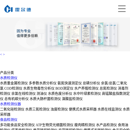
<
>
产品分类
水质检测仪
水质重金属检测仪
多参数水质分析仪
氨氮快速测定仪
总磷分析仪
余氯/总氯/二氧化
氯
COD检测仪
水质生物毒性分析仪
BOD测定仪
水产养殖检测仪
总氮检测仪
消毒剂
检测仪
余氯在线检测仪
测油仪
水质色度分析仪
水中叶绿素检测仪
高锰酸盐指数测定
仪
总有机碳分析仪
水质大肠杆菌检测仪
溴酸盐检测仪
水质检测仪器
二氧化硅检测仪
水质三氮检测仪
浊度检测仪
便携式水质采样器
水质在线监测仪
水质
采样器
食品检测仪
多功能食品安全检测仪
ATP生物荧光细菌检测仪
瘦肉精检测仪
水产品检测仪
食用油