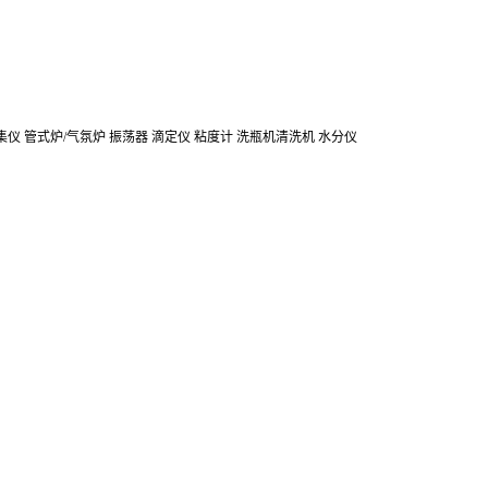
集仪
管式炉/气氛炉
振荡器
滴定仪
粘度计
洗瓶机清洗机
水分仪