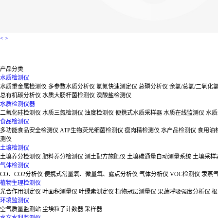
<
>
产品分类
水质检测仪
水质重金属检测仪
多参数水质分析仪
氨氮快速测定仪
总磷分析仪
余氯/总氯/二氧化
总有机碳分析仪
水质大肠杆菌检测仪
溴酸盐检测仪
水质检测仪器
二氧化硅检测仪
水质三氮检测仪
浊度检测仪
便携式水质采样器
水质在线监测仪
水质
食品检测仪
多功能食品安全检测仪
ATP生物荧光细菌检测仪
瘦肉精检测仪
水产品检测仪
食用油
测仪
土壤检测仪
土壤养分检测仪
肥料养分检测仪
测土配方施肥仪
土壤碳通量自动测量系统
土壤采样
气体检测仪
CO、CO2分析仪
便携式常量氧、微量氧、露点分析仪
气体分析仪
VOC检测仪
汞蒸
植物生理检测仪
光合作用测定仪
叶面积测量仪
叶绿素测定仪
植物冠层测量仪
果蔬呼吸强度分析仪
根
环境监测仪
空气质量监测站
尘埃粒子计数器
采样器