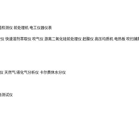
值检测仪
前处理机
电工仪器仪表
吹仪
快速溶剂萃取仪
吹气仪
游离二氧化硅前处理仪
赶酸仪
高压均质机
电热板
吹扫捕
仪
天然气/液化气分析仪
卡尔费休水分仪
角测试仪