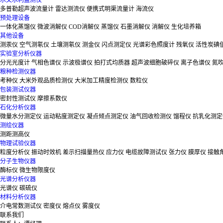
水文水利监测仪
多普勒超声波流量计
雷达测流仪
便携式明渠流量计
海流仪
预处理设备
一体化蒸馏仪
微波消解仪
COD消解仪
蒸馏仪
石墨消解仪
消解仪
生化培养箱
其他设备
测汞仪
空气测氡仪
土壤测氡仪
测金仪
闪点测定仪
光谱彩色照度计
残氧仪
活性炭碘
实验室分析仪器
分光光度计
气相色谱仪
示波极谱仪
拍打式均质器
超声波细胞破碎仪
离子色谱仪
氮
粮种检测仪器
考种仪
大米外观品质检测仪
大米加工精度检测仪
数粒仪
包装测试仪器
密封性测试仪
摩擦系数仪
石化分析仪器
微量水分测定仪
运动粘度测定仪
凝点倾点测定仪
油气回收检测仪
馏程仪
抗乳化测定
测绘仪器
测距测高仪
物理试验仪器
粒度分析仪
振动时效机
差示扫描量热仪
应力仪
电缆故障测试仪
张力仪
膜厚仪
接触
分子生物仪器
酶标仪
微生物限度仪
光谱分析仪器
光谱仪
碳硫仪
材料分析仪器
介电常数测试仪
密度仪
熔点仪
雾度仪
联系我们