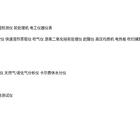
值检测仪
前处理机
电工仪器仪表
吹仪
快速溶剂萃取仪
吹气仪
游离二氧化硅前处理仪
赶酸仪
高压均质机
电热板
吹扫捕
仪
天然气/液化气分析仪
卡尔费休水分仪
角测试仪