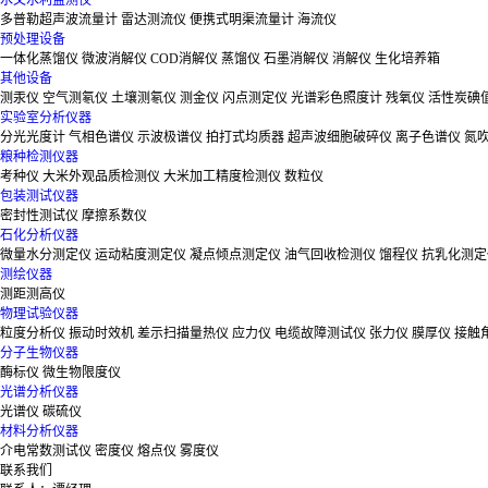
水文水利监测仪
多普勒超声波流量计
雷达测流仪
便携式明渠流量计
海流仪
预处理设备
一体化蒸馏仪
微波消解仪
COD消解仪
蒸馏仪
石墨消解仪
消解仪
生化培养箱
其他设备
测汞仪
空气测氡仪
土壤测氡仪
测金仪
闪点测定仪
光谱彩色照度计
残氧仪
活性炭碘
实验室分析仪器
分光光度计
气相色谱仪
示波极谱仪
拍打式均质器
超声波细胞破碎仪
离子色谱仪
氮
粮种检测仪器
考种仪
大米外观品质检测仪
大米加工精度检测仪
数粒仪
包装测试仪器
密封性测试仪
摩擦系数仪
石化分析仪器
微量水分测定仪
运动粘度测定仪
凝点倾点测定仪
油气回收检测仪
馏程仪
抗乳化测定
测绘仪器
测距测高仪
物理试验仪器
粒度分析仪
振动时效机
差示扫描量热仪
应力仪
电缆故障测试仪
张力仪
膜厚仪
接触
分子生物仪器
酶标仪
微生物限度仪
光谱分析仪器
光谱仪
碳硫仪
材料分析仪器
介电常数测试仪
密度仪
熔点仪
雾度仪
联系我们