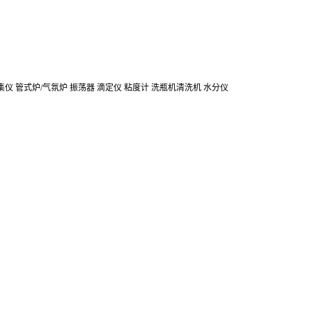
集仪
管式炉/气氛炉
振荡器
滴定仪
粘度计
洗瓶机清洗机
水分仪