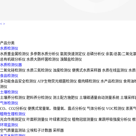
<
>
产品分类
水质检测仪
水质重金属检测仪
多参数水质分析仪
氨氮快速测定仪
总磷分析仪
余氯/总氯/二氧化
总有机碳分析仪
水质大肠杆菌检测仪
溴酸盐检测仪
水质检测仪器
二氧化硅检测仪
水质三氮检测仪
浊度检测仪
便携式水质采样器
水质在线监测仪
水质
食品检测仪
多功能食品安全检测仪
ATP生物荧光细菌检测仪
瘦肉精检测仪
水产品检测仪
食用油
测仪
土壤检测仪
土壤养分检测仪
肥料养分检测仪
测土配方施肥仪
土壤碳通量自动测量系统
土壤采样
气体检测仪
CO、CO2分析仪
便携式常量氧、微量氧、露点分析仪
气体分析仪
VOC检测仪
汞蒸
植物生理检测仪
光合作用测定仪
叶面积测量仪
叶绿素测定仪
植物冠层测量仪
果蔬呼吸强度分析仪
根
环境监测仪
空气质量监测站
尘埃粒子计数器
采样器