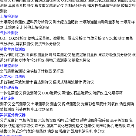
检测仪
病害肉检测仪
兽药残留检测仪
农药残留检测仪
便携式农残检测仪
食品安全检
测仪
真菌毒素检测仪
粮食重金属测定仪
乳制品分析仪
挥发性盐基氮检测仪
胶体金检
测仪
土壤检测仪
土壤养分检测仪
肥料养分检测仪
测土配方施肥仪
土壤碳通量自动测量系统
土壤采样
器
土壤硬度计
其他土壤检测仪
气体检测仪
CO、CO2分析仪
便携式常量氧、微量氧、露点分析仪
气体分析仪
VOC检测仪
汞蒸
气分析仪
臭氧检测仪
便携气体分析仪
植物生理检测仪
光合作用测定仪
叶面积测量仪
叶绿素测定仪
植物冠层测量仪
果蔬呼吸强度分析仪
根
系分析系统
树木年轮分析仪
植物元素测定仪
植物水势仪
环境监测仪
空气质量监测站
尘埃粒子计数器
采样器
水文水利监测仪
多普勒超声波流量计
雷达测流仪
便携式明渠流量计
海流仪
预处理设备
一体化蒸馏仪
微波消解仪
COD消解仪
蒸馏仪
石墨消解仪
消解仪
生化培养箱
其他设备
测汞仪
空气测氡仪
土壤测氡仪
测金仪
闪点测定仪
光谱彩色照度计
残氧仪
活性炭碘
值检测仪
前处理机
电工仪器仪表
实验室分析仪器
分光光度计
气相色谱仪
示波极谱仪
拍打式均质器
超声波细胞破碎仪
离子色谱仪
氮
吹仪
快速溶剂萃取仪
吹气仪
游离二氧化硅前处理仪
赶酸仪
高压均质机
电热板
吹扫
捕集仪
管式炉/气氛炉
振荡器
滴定仪
粘度计
洗瓶机清洗机
水分仪