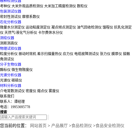
粮种检测仪器
考种仪
大米外观品质检测仪
大米加工精度检测仪
数粒仪
包装测试仪器
密封性测试仪
摩擦系数仪
石化分析仪器
微量水分测定仪
运动粘度测定仪
凝点倾点测定仪
油气回收检测仪
馏程仪
抗乳化测定
仪
天然气/液化气分析仪
卡尔费休水分仪
测绘仪器
测距测高仪
物理试验仪器
粒度分析仪
振动时效机
差示扫描量热仪
应力仪
电缆故障测试仪
张力仪
膜厚仪
接触
角测试仪
分子生物仪器
酶标仪
微生物限度仪
光谱分析仪器
光谱仪
碳硫仪
材料分析仪器
介电常数测试仪
密度仪
熔点仪
雾度仪
联系我们
联系人：谭经理
电话：19953695778
搜索
您当前的位置：
网站首页
>
产品展厅
>
食品检测仪
>
食品安全检测仪