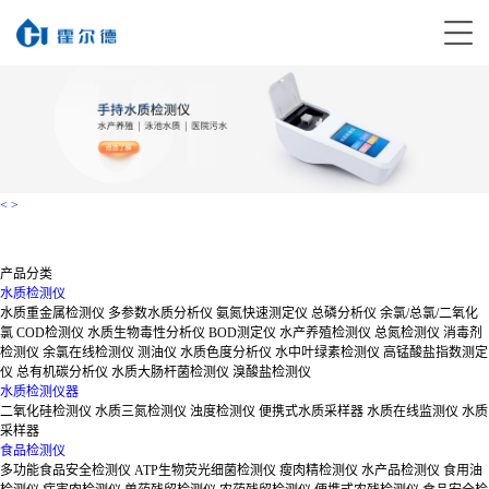
<
>
产品分类
水质检测仪
水质重金属检测仪
多参数水质分析仪
氨氮快速测定仪
总磷分析仪
余氯/总氯/二氧化
氯
COD检测仪
水质生物毒性分析仪
BOD测定仪
水产养殖检测仪
总氮检测仪
消毒剂
检测仪
余氯在线检测仪
测油仪
水质色度分析仪
水中叶绿素检测仪
高锰酸盐指数测定
仪
总有机碳分析仪
水质大肠杆菌检测仪
溴酸盐检测仪
水质检测仪器
二氧化硅检测仪
水质三氮检测仪
浊度检测仪
便携式水质采样器
水质在线监测仪
水质
采样器
食品检测仪
多功能食品安全检测仪
ATP生物荧光细菌检测仪
瘦肉精检测仪
水产品检测仪
食用油