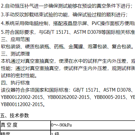
五、技术参数
真 空 度
0～-90kPa
精度
1 级