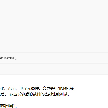
B)×450mm(H)