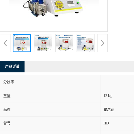
产品详请
分辨率
12 kg
重量
品牌
霍尔德
HD
货号