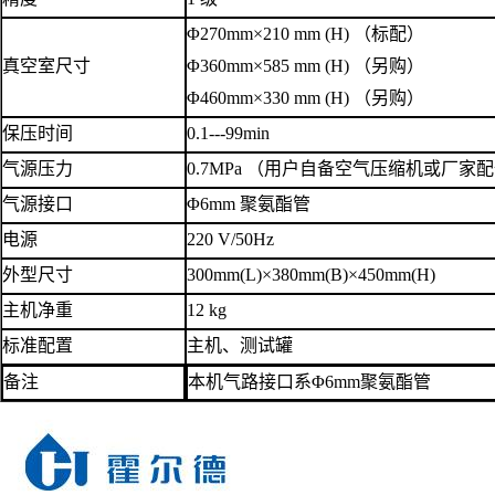
Φ270mm×210 mm (H) （标配）
真空室尺寸
Φ360mm×585 mm (H) （另购）
Φ460mm×330 mm (H) （另购）
保压时间
0.1---99min
气源压力
0.7MPa （用户自备空气压缩机或厂家
气源接口
Φ6mm 聚氨酯管
电源
220 V/50Hz
外型尺寸
300mm(L)×380mm(B)×450mm(H)
主机净重
12 kg
标准配置
主机、测试罐
备注
本机气路接口系Φ6mm聚氨酯管