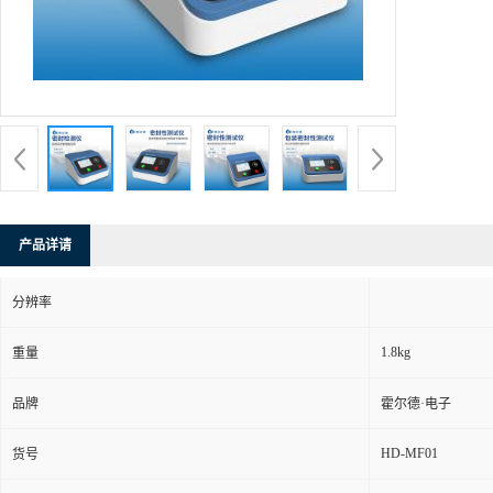
产品详请
分辨率
1.8kg
重量
品牌
霍尔德·电子
HD-MF01
货号