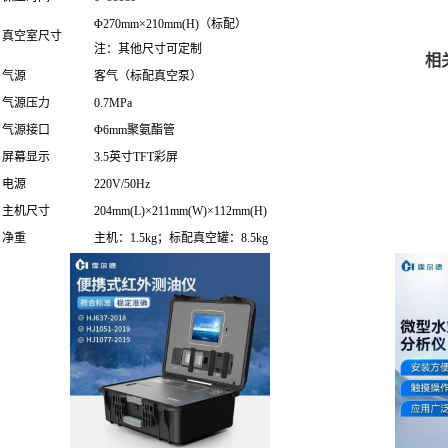
Φ270mm×210mm(H)（标配）
真空室尺寸
注：其他尺寸可定制
相
气源
客气（标配真空泵）
气源压力
0.7MPa
气源接口
Φ6mm聚氨酯管
屏幕显示
3.5英寸TFT彩屏
电源
220V/50Hz
主机尺寸
204mm(L)×211mm(W)×112mm(H)
净重
主机：1.5kg；标配真空罐：8.5kg