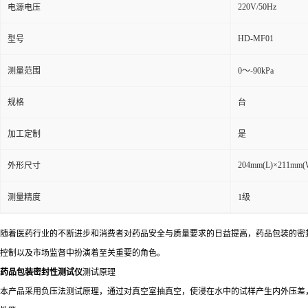
220V/50Hz
电源电压
HD-MF01
型号
测量范围
0～-90kPa
规格
台
加工定制
是
204mm(L)×211mm(
外形尺寸
测量精度
1级
随着医药行业的不断进步和消费者对药品安全与质量要求的日益提高，药品包装的密
控制以及市场监督中扮演着至关重要的角色。
药品包装密封性测试仪
测试原理
本产品采用负压法测试原理，通过对真空室抽真空，使浸在水中的试样产生内外压差