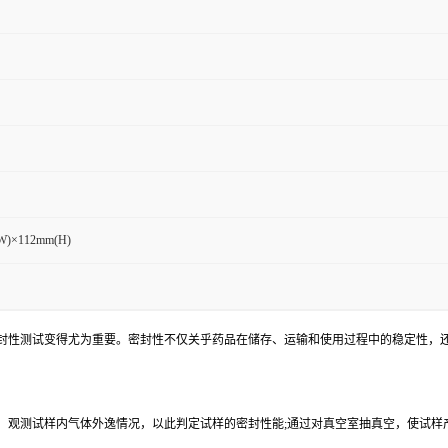
W)×112mm(H)
封性测试变得尤为重要。密封性不仅关乎药品在储存、运输和使用过程中的稳定性，
，观测试样内气体外逸情况，以此判定试样的密封性能;通过对真空室抽真空，使试样