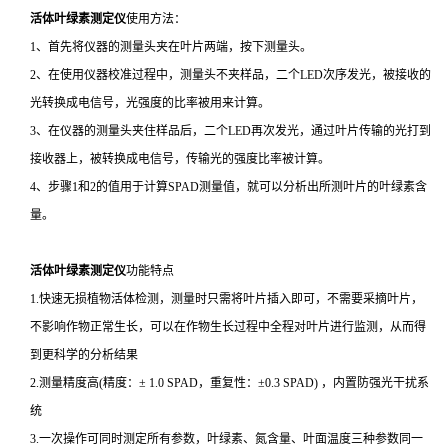
活体叶绿素测定仪
使用方法：
1、首先将仪器的测量头夹在叶片两端，按下测量头。
2、在使用仪器校准过程中，测量头不夹样品，二个LED次序发光，被接收的
光转换成电信号，光强度的比率被用来计算。
3、在仪器的测量头夹住样品后，二个LED再次发光，通过叶片传输的光打到
接收器上，被转换成电信号，传输光的强度比率被计算。
4、步骤1和2的值用于计算SPAD测量值，就可以分析出所测叶片的叶绿素含
量。
活体叶绿素测定仪
功能特点
1.快速无损植物活体检测，测量时只需将叶片插入即可，不需要采摘叶片，
不影响作物正常生长，可以在作物生长过程中全程对叶片进行监测，从而得
到更科学的分析结果
2.测量精度高(精度：± 1.0 SPAD，重复性：±0.3 SPAD) ，内置防强光干扰系
统
3.一次操作可同时测定所有参数，叶绿素、氮含量、叶面温度三种参数同一