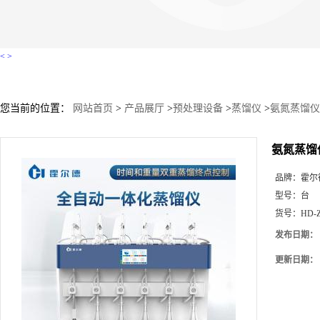
<
>
您当前的位置：
网站首页
>
产品展厅
>
预处理设备
>
蒸馏仪
>
氨氮蒸馏仪
氨氮蒸馏
品牌：
霍尔
型号：
台
货号：
HD-
发布日期：
更新日期：