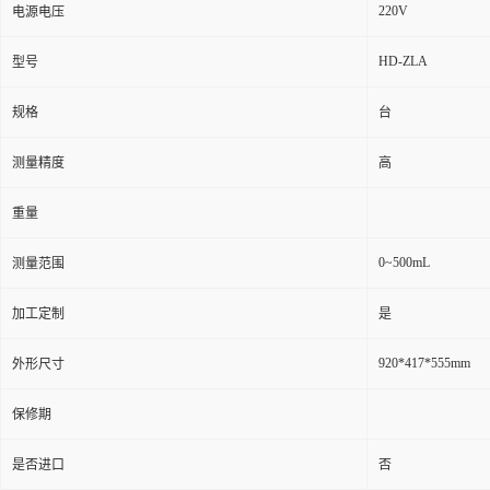
220V
电源电压
HD-ZLA
型号
规格
台
测量精度
高
重量
0~500mL
测量范围
加工定制
是
920*417*555mm
外形尺寸
保修期
是否进口
否