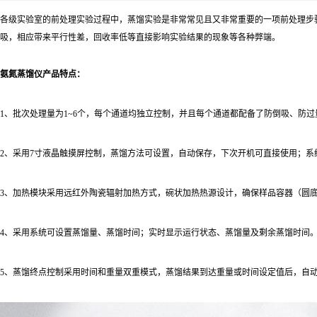
各级实验室的前处理实验过程中，蒸馏实验是非常常见且又非常重要的一项前处理步
吸，相应带来平行性差，回收率低等直接影响实验结果的现象等各种弊端。
氨氮蒸馏仪
产品特点：
1、批次处理量为1~6个，每个通道均独立控制，并且每个通道都配备了防倒吸、防
2、采用7寸液晶触摸屏控制，蒸馏方法可设置，自动保存，下次开机可直接使用；系
3、加热模块采用远红外陶瓷辐射加热方式，碗状加热热源设计，确保样品容器（圆
4、采用系统可设置蒸馏量、蒸馏时间；实时显示运行状态、蒸馏量及剩余蒸馏时间
5、蒸馏终点控制采用时间和重量双重模式，蒸馏结果到达重量或时间设定值后，自