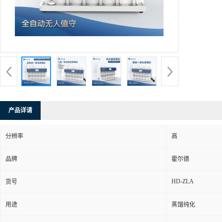
产品详请
分辨率
高
品牌
霍尔德
HD-ZLA
货号
用途
蒸馏纯化