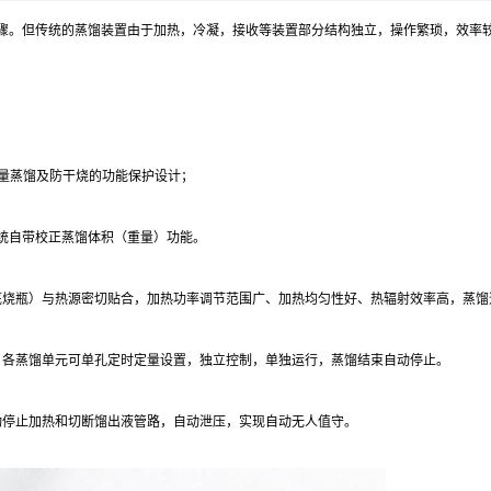
骤。但传统的蒸馏装置由于加热，冷凝，接收等装置部分结构独立，操作繁琐，效率
过量蒸馏及防干烧的功能保护设计；
统自带校正蒸馏体积（重量）功能。
底烧瓶）与热源密切贴合，加热功率调节范围广、加热均匀性好、热辐射效率高，蒸馏
。各蒸馏单元可单孔定时定量设置，独立控制，单独运行，蒸馏结束自动停止。
动停止加热和切断馏出液管路，自动泄压，实现自动无人值守。