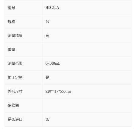
HD-ZLA
型号
规格
台
测量精度
高
重量
0~500mL
测量范围
加工定制
是
920*417*555mm
外形尺寸
保修期
是否进口
否