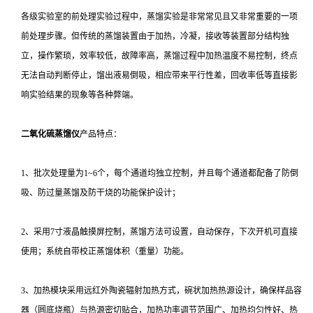
各级实验室的前处理实验过程中，蒸馏实验是非常常见且又非常重要的一项
前处理步骤。但传统的蒸馏装置由于加热，冷凝，接收等装置部分结构独
立，操作繁琐，效率较低，故障率高，蒸馏过程中加热温度不易控制，终点
无法自动判断停止，馏出液易倒吸，相应带来平行性差，回收率低等直接影
响实验结果的现象等各种弊端。
二氧化硫蒸馏仪
产品特点：
1、批次处理量为1~6个，每个通道均独立控制，并且每个通道都配备了防倒
吸、防过量蒸馏及防干烧的功能保护设计；
2、采用7寸液晶触摸屏控制，蒸馏方法可设置，自动保存，下次开机可直接
使用；系统自带校正蒸馏体积（重量）功能。
3、加热模块采用远红外陶瓷辐射加热方式，碗状加热热源设计，确保样品容
器（圆底烧瓶）与热源密切贴合，加热功率调节范围广、加热均匀性好、热