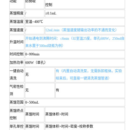
功能
防倒吸
控制
蒸馏精度
/
±0.1mL
蒸馏温度
室温~400℃
蒸馏速度
/
12mL/min（蒸馏速度随输出功率的不通而变化）
开始通电到沸腾时间：≤6min（以室温25度，单孔600W，250ml自
升温时间
来水置于500ml烧瓶为例）
时间控制
0~999min
加热功率
600W（单孔）
一键自动
有（内置自动清洗泵，无需拆卸瓶体。实验
无
清洗
结束后，可直接一键清洗蒸馏管道）
气密性检
无
有
测
蒸馏范围
0~500mL
蒸馏终点
蒸馏时间
蒸馏体积+时间
控制
单孔单控
蒸馏时间
蒸馏体积+时间+密度+校称参数