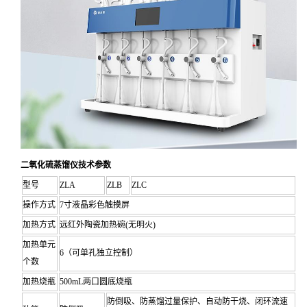
二氧化硫蒸馏仪技术参数
型号
ZLA
ZLB
ZLC
操作方式
7寸液晶彩色触摸屏
加热方式
远红外陶瓷加热碗(无明火)
加热单元
6（可单孔独立控制）
个数
加热烧瓶
500mL两口圆底烧瓶
防倒吸、防蒸馏过量保护、自动防干烧、闭环流速