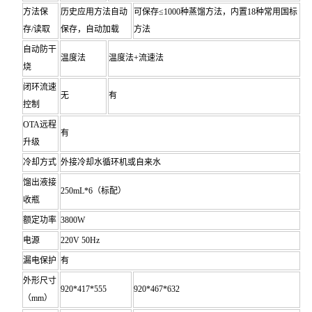
方法保
历史应用方法自动
可保存≤1000种蒸馏方法，内置18种常用国标
存/读取
保存，自动加载
方法
自动防干
温度法
温度法+流速法
烧
闭环流速
无
有
控制
OTA远程
有
升级
冷却方式
外接冷却水循环机或自来水
馏出液接
250mL*6（标配）
收瓶
额定功率
3800W
电源
220V 50Hz
漏电保护
有
外形尺寸
920*417*555
920*467*632
（mm）