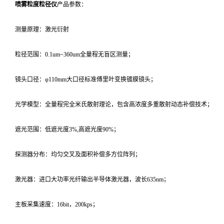
喷雾粒度粒径仪
产品参数：
测量原理：激光衍射
粒径范围：0.1um~360um全量程无盲区测量；
镜头口径：φ110mm大口径标准傅里叶变换镀膜镜头；
光学模型：全量程完全米氏散射理论，包含高浓度多重散射动态补偿技术；
遮光范围：低遮光度3%,高遮光度90%；
探测器分布：均匀交叉及面积补偿多方位阵列；
激光器：进口大功率光纤输出半导体激光器，波长635nm；
主板采集速度：16bit，200kps；