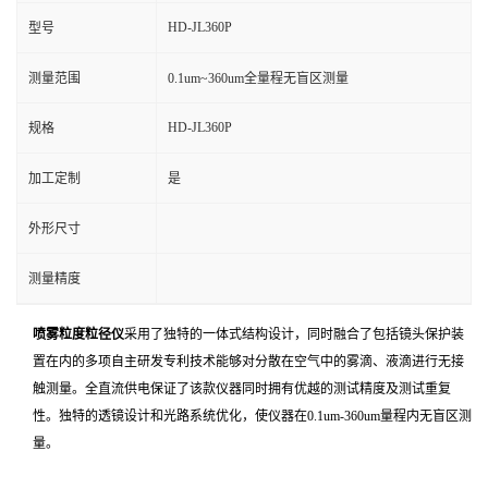
HD-JL360P
型号
测量范围
0.1um~360um全量程无盲区测量
HD-JL360P
规格
加工定制
是
外形尺寸
测量精度
喷雾粒度粒径仪
采用了独特的一体式结构设计，同时融合了包括镜头保护装
置在内的多项自主研发专利技术能够对分散在空气中的雾滴、液滴进行无接
触测量。全直流供电保证了该款仪器同时拥有优越的测试精度及测试重复
性。独特的透镜设计和光路系统优化，使仪器在0.1um-360um量程内无盲区测
量。