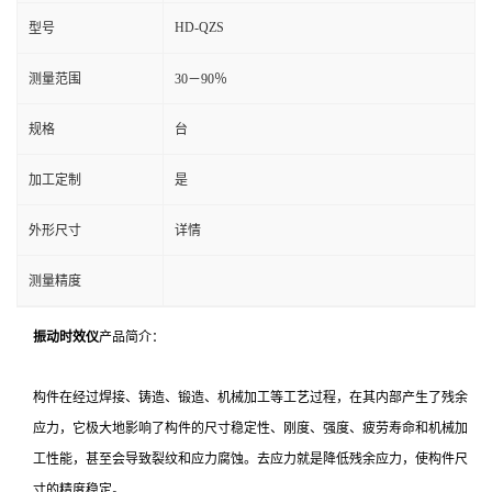
HD-QZS
型号
测量范围
30－90％
规格
台
加工定制
是
外形尺寸
详情
测量精度
振动时效仪
产品简介：
构件在经过焊接、铸造、锻造、机械加工等工艺过程，在其内部产生了残余
应力，它极大地影响了构件的尺寸稳定性、刚度、强度、疲劳寿命和机械加
工性能，甚至会导致裂纹和应力腐蚀。去应力就是降低残余应力，使构件尺
寸的精度稳定。