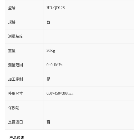
HD-QD12S
型号
规格
台
测量精度
20Kg
重量
0~0.1MPa
测量范围
加工定制
是
650×450×308mm
外形尺寸
保修期
是否进口
否
产品说明