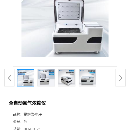
全自动氮气浓缩仪
品牌：
霍尔德·电子
型号：
台
货号：
HD-QD12S