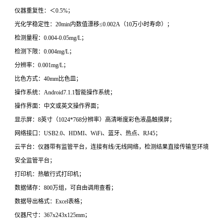
仪器重复性：＜0.5%；
光化学稳定性：20min内数值漂移≤0.002A（10万小时寿命）；
检测量程：0.004-0.05mg/L；
检测下限：0.004mg/L；
分辨率：0.001mg/L；
比色方式：40mm比色皿；
操作系统：Android7.1.1智能操作系统；
操作界面：中文或英文操作界面；
显示屏：8英寸（1024*768分辨率）高清晰度彩色液晶触摸屏；
网络接口：USB2.0、HDMI、WiFi、蓝牙、热点、RJ45；
云平台：仪器带有监管平台，连接有线/无线网络，检测结果直接传输至环境
安全监管平台；
打印机：热敏行式打印机；
数据储存：800万组，可自由调用查看；
数据导出格式：Excel表格；
仪器尺寸：367x243x125mm；