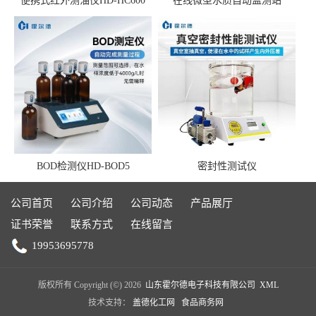
便携式红外测油仪HD-HC600
在线微型水质自动监测站
BOD检测仪HD-BOD5
密封性测试仪
公司首页
公司介绍
公司动态
产品展厅
证书荣誉
联系方式
在线留言
19953695778
版权所有 Copyright (©) 2026
山东霍尔德电子科技有限公司
XML
技术支持：
盖德化工网
食品商务网