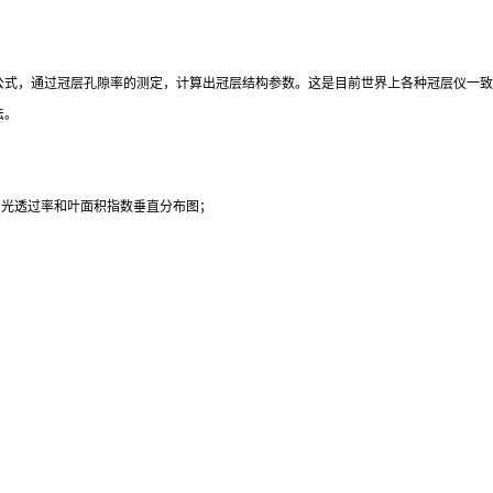
公式，通过冠层孔隙率的测定，计算出冠层结构参数。这是目前世界上各种冠层仪一致
法。
内光透过率和叶面积指数垂直分布图；