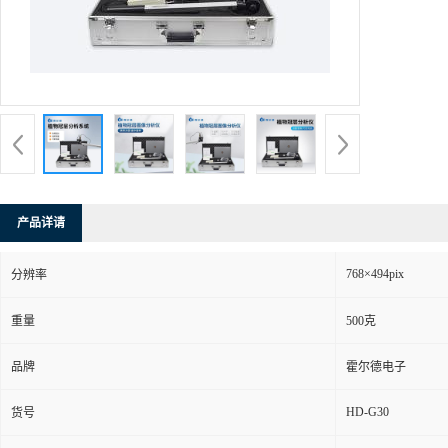
产品详请
768×494pix
分辨率
重量
500克
品牌
霍尔德电子
HD-G30
货号