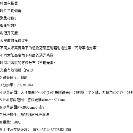
叶面积指数
叶片平均倾角
聚集指数1
聚集指数2
树冠开阔度
天空散射光透过率
不同太阳高度角下的植物冠层直射辐射透过率（间隙率透光率）
不同太阳高度角下冠层的消光系数
叶面积密度的方位分布（不透光率）
光合有效辐射（PAR）
2.镜头角度：180°
3.分辨率：2592×1944
4.测量范围：天顶角由0°～90°(180°鱼眼镜头)可分割成十个区域，方位角360°亦可
5.PAR感应范围：感应光谱400nm～700nm
6.测量范围0～3000μmol/㎡?S
7.分析软件：植物冠层分析系统
8.重量：500g
9.工作及存储环境：-10℃~55℃≤85%相对湿度