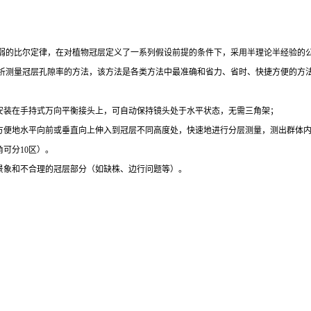
弱的比尔定律，在对植物冠层定义了一系列假设前提的条件下，采用半理论半经验的
析测量冠层孔隙率的方法，该方法是各类方法中最准确和省力、省时、快捷方便的方
头安装在手持式万向平衡接头上，可自动保持镜头处于水平状态，无需三角架；
以方便地水平向前或垂直向上伸入到冠层不同高度处，快速地进行分层测量，测出群体
可分10区）。
景象和不合理的冠层部分（如缺株、边行问题等）。