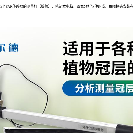
25个PAR传感器的测量杆（摇臂）、笔记本电脑、图像分析软件组成。鱼眼探头安装在