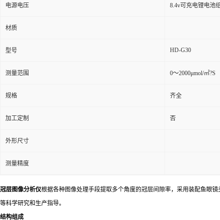
电源电压
8.4v可充电锂电池
材质
HD-G30
型号
测量范围
0～2000μmol/㎡?S
规格
齐全
加工定制
否
外形尺寸
测量精度
冠层图像分析仪
根据各种图像处理手段提取多个角度的冠层间隙率，采用装配鱼眼镜
等科学研究和生产指导。
结构组成