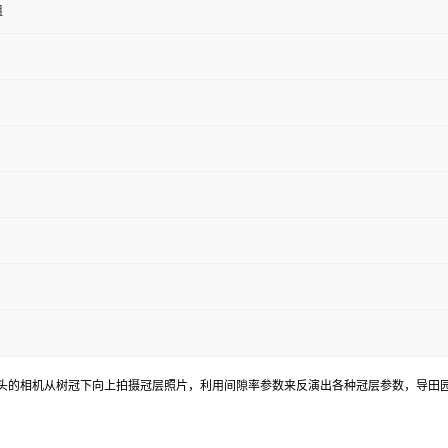
组
头的相机从树冠下向上拍摄冠层照片，利用间隙率参数来反演出各种冠层参数，导田