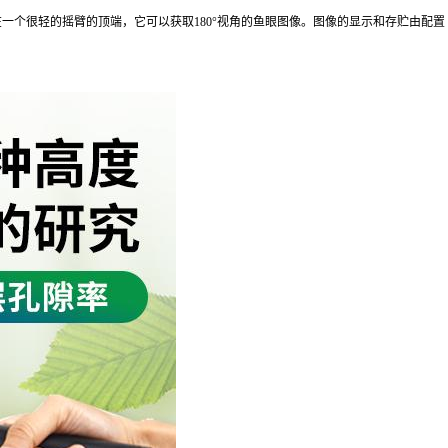
一个很轻的摇臂的顶端，它可以获取180°视角的鱼眼图像。图像的显示和存贮由配置