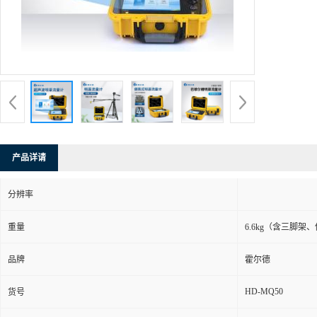
产品详请
分辨率
重量
6.6kg（含三脚架
品牌
霍尔德
HD-MQ50
货号