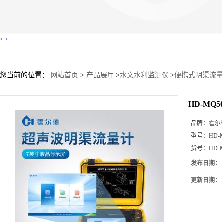
<
>
您当前的位置：
网站首页
>
产品展厅
>
水文水利监测仪
>
便携式明渠流
HD-MQ
品牌：
霍尔
型号：
HD-
货号：
HD-
发布日期：
更新日期：