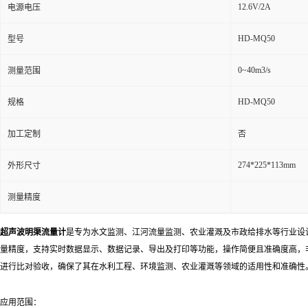
12.6V/2A
电源电压
HD-MQ50
型号
0~40m3/s
测量范围
HD-MQ50
规格
加工定制
否
274*225*113mm
外形尺寸
测量精度
超声波明渠流量计
是专为水文监测、江河流量监测、农业灌溉及市政给排水等行业设
量精度，支持实时数据显示、数据记录、导出及打印等功能，操作简便且准确度高，非常适合于需要频
进行比对验收，确保了其在水利工程、环境监测、农业灌溉等领域的适用性和准确性
应用范围：