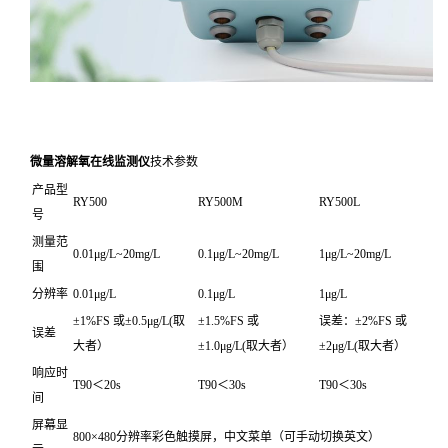
微量溶解氧在线监测仪
技术参数
产品型
RY500
RY500M
RY500L
号
测量范
0.01μg/L~20mg/L
0.1μg/L~20mg/L
1μg/L~20mg/L
围
分辨率
0.01μg/L
0.1μg/L
1μg/L
±1%FS 或±0.5μg/L(取
±1.5%FS 或
误差：±2%FS 或
误差
大者）
±1.0μg/L(取大者）
±2μg/L(取大者）
响应时
T90＜20s
T90＜30s
T90＜30s
间
屏幕显
800×480分辨率彩色触摸屏，中文菜单（可手动切换英文）