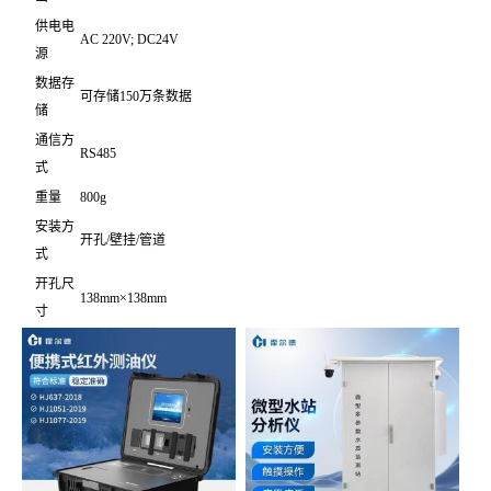
供电电
AC 220V; DC24V
源
数据存
可存储150万条数据
储
通信方
RS485
式
重量
800g
安装方
开孔/壁挂/管道
式
开孔尺
138mm×138mm
寸