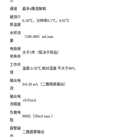
示
通道
最多4路溶解氧
被测介
0-50℃，分辨率0.1℃，0.01℃
质温度
水样流
（100-400）mL/min
量
电极使
大于5年（取决于样品）
用寿命
工作环
温度:0-50℃;相对湿度:不大于90%
境
输出电
0/4-20 mA（二路隔离输出）
流
输出电
±0.01mA
流精度
负载电
800Ω（20mA max.）
阻
报警输
二路报警输出
出