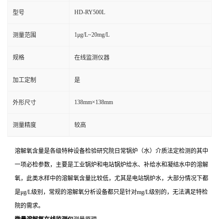
HD-RY500L
型号
1μg/L~20mg/L
测量范围
规格
在线监测仪器
加工定制
是
138mm×138mm
外形尺寸
测量精度
较高
溶解氧含量是各级特种设备检验研究院日常锅炉（水）介质法定检测的其中
一项必检参数，主要是工业锅炉和电站锅炉给水、补给水和凝结水中的溶解
氧，此类水样中的溶解氧含量比较低，尤其是电站锅炉水，大部分情况下都
是μg/L级别，常规的溶解氧分析设备都只是针对mg/L级别的，无法满足特检
院的需求。