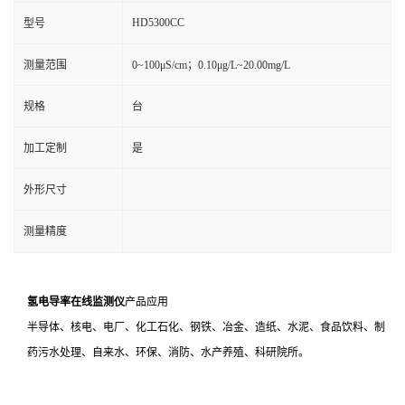
HD5300CC
型号
测量范围
0~100μS/cm；0.10μg/L~20.00mg/L
规格
台
加工定制
是
外形尺寸
测量精度
氢电导率在线监测仪
产品应用
半导体、核电、电厂、化工石化、钢铁、冶金、造纸、水泥、食品饮料、制
药污水处理、自来水、环保、消防、水产养殖、科研院所。