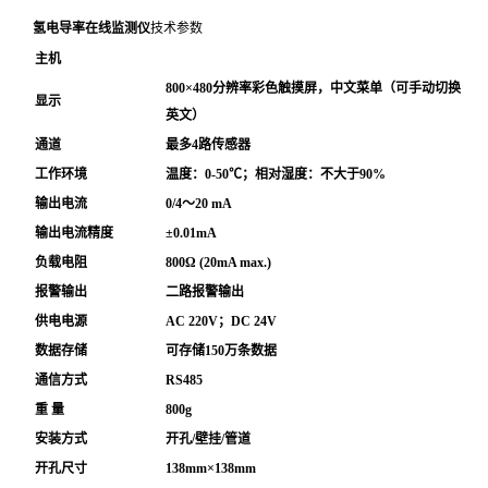
氢电导率在线监测仪
技术参数
主机
800×480分辨率彩色触摸屏，中文菜单（可手动切换
显示
英文）
通道
最多4路传感器
工作环境
温度：0-50℃；相对湿度：不大于90%
输出电流
0/4～20 mA
输出电流精度
±0.01mA
负载电阻
800Ω (20mA max.)
报警输出
二路报警输出
供电电源
AC 220V；DC 24V
数据存储
可存储150万条数据
通信方式
RS485
重 量
800g
安装方式
开孔/壁挂/管道
开孔尺寸
138mm×138mm