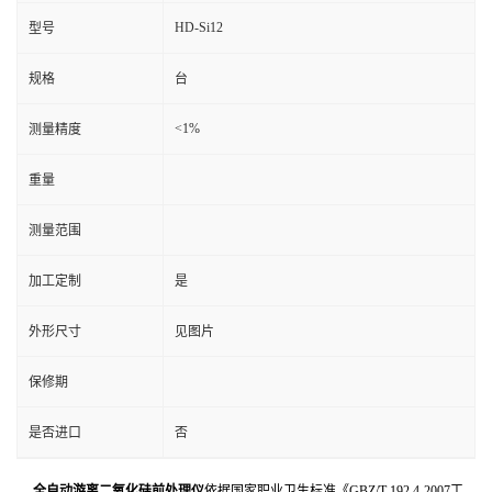
HD-Si12
型号
规格
台
<1%
测量精度
重量
测量范围
加工定制
是
外形尺寸
见图片
保修期
是否进口
否
全自动游离二氧化硅前处理仪
依据国家职业卫生标准《GBZ/T 192.4-2007工