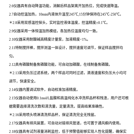
2.6仪器具有自动降温功能，消解后样品架离开加热位，完成快速降温。
2.7自动控温加热，10min内液体升温至245℃,15分钟保持在245℃-250℃。
＊2.8采用双感温控探头，实时监控液体温度，控温精度±0.1℃。
2.9仪器采用一体恒温加热模组，各加热位温度均匀一致。
2.10仪器采用耐酸碱高精度计量泵，加液精度<1%。
2.11特制搅拌棒，搅拌测温一体设计，搅拌速度可调节，保证样品搅拌均
匀。
2.12具有磷酸制备焦磷酸功能，可自动加磷酸，在线制备焦磷酸。
＊2.13采用负压过滤系统，两个样品可同时过滤，滴液速度和负压大小均可
调节，快速安全。
2.14仪器内置调试软件，自动校准加液精度。
2.15仪器自动使用0.1mol/L盐酸和高温纯化水冲洗样品杯和残渣，用户还可根
据需要选择清洗次数和清洗量，足量清洗，提高结果准确性。
＊2.16采用喷头喷淋清洗样品杯，保证清洗完全无残留。
2.17仪器具有排风装置，可自动对接排风管道，也可置于通风橱内使用。
2.18仪器具有试剂液量消耗监控，低于预警值能够实现人性化提醒，确保实