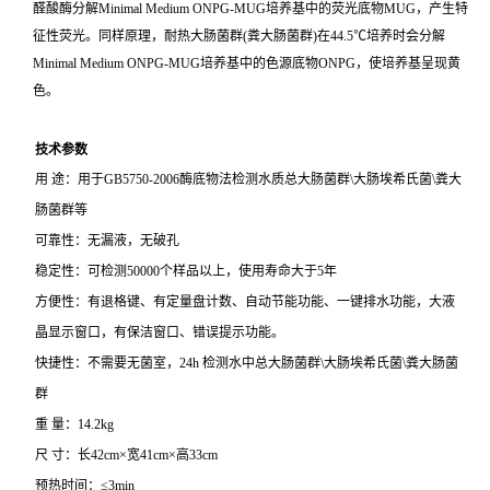
醛酸酶分解Minimal Medium ONPG-MUG培养基中的荧光底物MUG，产生特
征性荧光。同样原理，耐热大肠菌群(粪大肠菌群)在44.5℃培养时会分解
Minimal Medium ONPG-MUG培养基中的色源底物ONPG，使培养基呈现黄
色。
技术参数
用 途：用于GB5750-2006酶底物法检测水质总大肠菌群\大肠埃希氏菌\粪大
肠菌群等
可靠性：无漏液，无破孔
稳定性：可检测50000个样品以上，使用寿命大于5年
方便性：有退格键、有定量盘计数、自动节能功能、一键排水功能，大液
晶显示窗口，有保洁窗口、错误提示功能。
快捷性：不需要无菌室，24h 检测水中总大肠菌群\大肠埃希氏菌\粪大肠菌
群
重 量：14.2kg
尺 寸：长42cm×宽41cm×高33cm
预热时间：≤3min