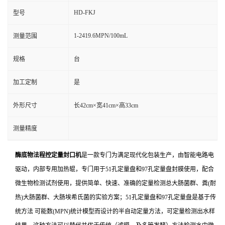
HD-FKJ
型号
1-2419.6MPN/100mL
测量范围
规格
台
加工定制
是
外形尺寸
长42cm×宽41cm×高33cm
测量精度
酶底物法程控定量封口机
是一款专门为满足现代化包装生产，由智能电路电
驱动，内部专用加热辊，专门用于51孔定量盘和97孔定量盘封膜使用，配合
微生物检测试剂使用，提供简单、快速、准确的定量检测总大肠菌群、粪(耐
热)大肠菌群、大肠埃希氏菌的实验方案；51孔定量盘和97孔定量盘是基于传
统方法 可能数(MPN)统计模型而设计的半自动定量方法，可定量检测出水样