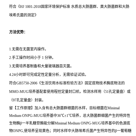
符合《HJ 1001-2018国家环境保护标准 水质总大肠菌群、粪大肠菌群和大肠
埃希氏菌的测定》
方法优势：
1.无需在无菌室内操作。
2.手工操作时间小于 1 分钟。
3.无需培养基制备和大量玻璃器皿灭菌。
4.24小时即可完成定性定量分析，无需验证试验。
符合GB5750-2006《生活饮用水标准检验方法》固定底物技术酶底物法的
MMO-MUG培养基配套使用程控定量封口机，检测水样用（51孔定量盘）或
（97孔定量盘）封装。
留【工作原理】加入含有总大肠菌群细菌的水样，目标细菌在Minimal
Medium ONPG-MUG培养基中36℃±1℃培养，总大肠菌群细菌产生的特异性
生物酶β一半乳糖苷酶能分解Minimal Medium ONPG-MUG培养基中的色源底
物ONPG,使培养呈现黄色；同时水样中大肠埃希氏菌产生特异性的β一葡萄糖