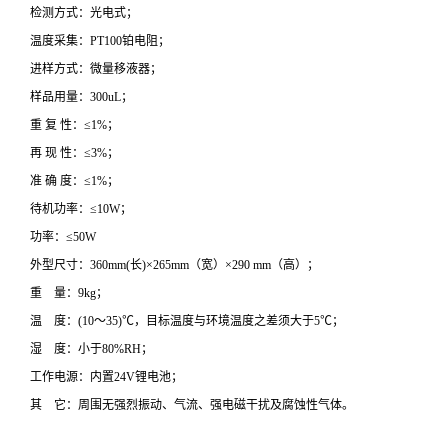
检测方式：光电式；
温度采集：PT100铂电阻；
进样方式：微量移液器；
样品用量：300uL；
重 复 性：≤1%；
再 现 性：≤3%；
准 确 度：≤1%；
待机功率：≤10W；
功率：≤50W
外型尺寸：360mm(长)×265mm（宽）×290 mm（高）；
重 量：9kg；
温 度：(10～35)℃，目标温度与环境温度之差须大于5℃；
湿 度：小于80%RH；
工作电源：内置24V锂电池；
其 它：周围无强烈振动、气流、强电磁干扰及腐蚀性气体。