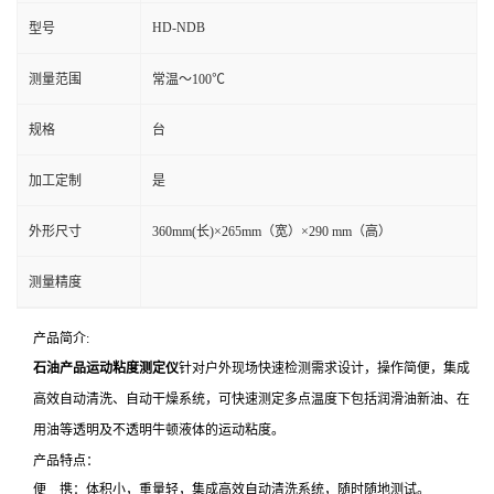
HD-NDB
型号
测量范围
常温～100℃
规格
台
加工定制
是
外形尺寸
360mm(长)×265mm（宽）×290 mm（高）
测量精度
产品简介:
石油产品运动粘度测定仪
针对户外现场快速检测需求设计，操作简便，集成
高效自动清洗、自动干燥系统，可快速测定多点温度下包括润滑油新油、在
用油等透明及不透明牛顿液体的运动粘度。
产品特点：
便 携：体积小，重量轻，集成高效自动清洗系统，随时随地测试。