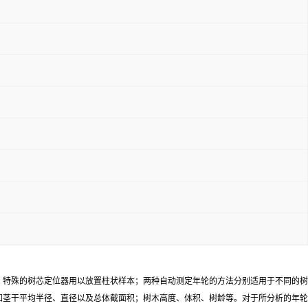
；特殊的树芯定位器用以放置柱状样本；两种自动测定年轮的方法分别适用于不同的树
如茎干平均半径、直径以及总体截面积；树木高度、体积、树龄等。对于所分析的年轮