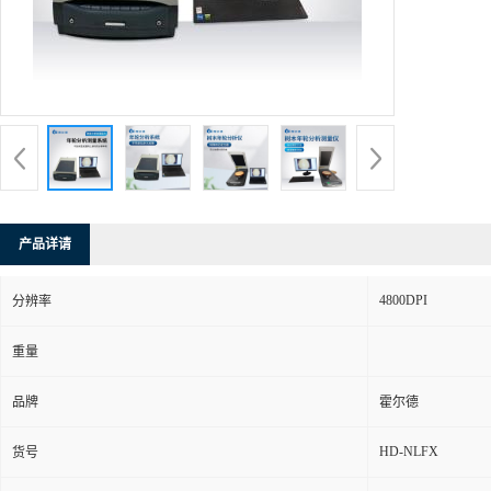
产品详请
4800DPI
分辨率
重量
品牌
霍尔德
HD-NLFX
货号