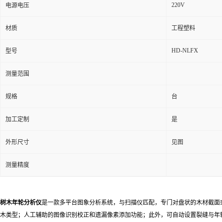
220V
电源电压
材质
工程塑料
HD-NLFX
型号
测量范围
规格
台
加工定制
是
外形尺寸
见图
测量精度
树木年轮分析仪
是一款多平台图象分析系统，与扫描仪匹配，专门对盘状的木材截面
木类型；人工辅助的图像识别校正和遗漏像素添加功能；此外，可自动设置裂缝与年