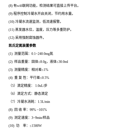
(8) 有wifi联网功能，检测结果可直接上传平台。
(9) 程序控制冷凝水开启关闭，节约用水量。
(10) 冷凝水流速监测，低流速报警。
(11) 蒸发器水位，温度，压力等多重防护。
(12) 采用强耐腐蚀器件。
凯氏定氮装置
参数
(1) 测量范围：0.1~240.0mg氮
(2) 样品重量：固体≤8.0g，液体≤30.0ml
(3) 测量精度：相对差≤1%
(4) 重 复 性：平行差≤0.5%
（5）滴定精度： 1.0uL/步
（6）滴定方式：静态滴定
（7）冷凝水消耗：1.5L/min
(8) 回 收 率：99% ~101%
(9) 测定速度：3~9min/样品
(10) 功 率：≤1500W