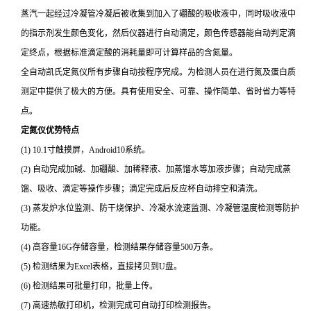
蒸汽一起经过冷凝管冷凝后被收集到加入了硼酸的吸收液中，同时吸收液中
的指示剂发生颜色变化，然后仪器进行自动滴定，颜色传感器能自动判定滴
定终点，根据标准滴定酸的消耗量即可计算样品的含氮量。
全自动凯氏定氮仪所有步骤自动按程序完成。为检测人员在进行氮及蛋白质
测定中提供了极大的方便。具有使用安全、可靠、操作简单、省时省力等特
点。
定氮仪优势特点
(1) 10.1寸触摸屏，Android10系统。
(2) 自动完成加碱、加硼酸、加稀释液、加蒸馏水等加液步骤；自动完成蒸
馏、吸收、滴定等操作步骤；滴定完成后反应杯自动排空和清洗。
(3) 蒸发炉水位监测、防干烧保护、冷凝水流速监测、冷凝管温度检测等防护
功能。
(4) 高容量16G存储容量，检测结果存储容量500万条。
(5) 检测结果为Excel表格，直接拷贝到U盘。
(6) 检测结果可批量打印，批量上传。
(7) 高速热敏打印机，检测完成可自动打印检测报告。