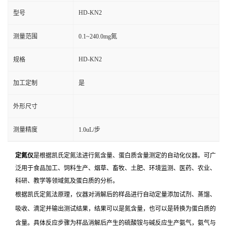
HD-KN2
型号
测量范围
0.1~240.0mg氮
HD-KN2
规格
加工定制
是
外形尺寸
测量精度
1.0uL/步
定氮仪
是根据凯氏定氮法进行氮含量、蛋白质含量测定的自动化仪器。可广
泛用于食品加工、饲料生产、烟草、畜牧、土肥、环境监测、医药、农业、
科研、教学等领域氮及蛋白质的分析。
根据凯氏定氮法原理，仪器对消解后的样品进行自动定量添加试剂、蒸馏、
吸收、滴定并输出测试结果，结果可以是氮含量，也可以是转换为蛋白质的
含量。具体反应步骤为样品消解后产生的硫酸铵与碱反应生产氨气，氨气与