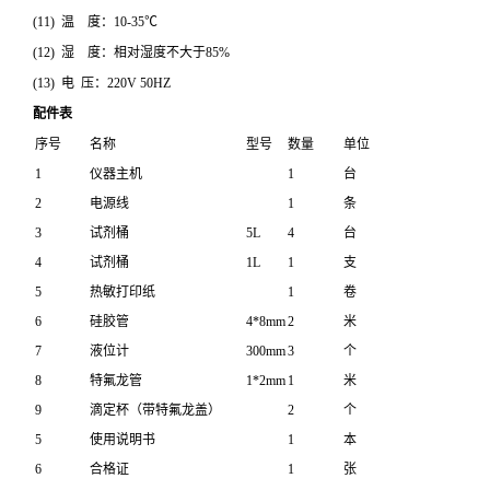
(11) 温 度：10-35℃
(12) 湿 度：相对湿度不大于85%
(13) 电 压：220V 50HZ
配件表
序号
名称
型号
数量
单位
1
仪器主机
1
台
2
电源线
1
条
3
试剂桶
5L
4
台
4
试剂桶
1L
1
支
5
热敏打印纸
1
卷
6
硅胶管
4*8mm
2
米
7
液位计
300mm
3
个
8
特氟龙管
1*2mm
1
米
9
滴定杯（带特氟龙盖）
2
个
5
使用说明书
1
本
6
合格证
1
张