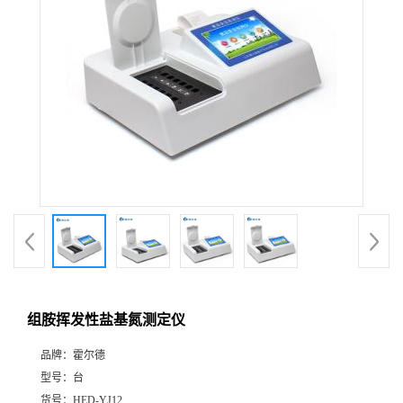
组胺挥发性盐基氮测定仪
品牌：
霍尔德
型号：
台
货号：
HED-YJ12