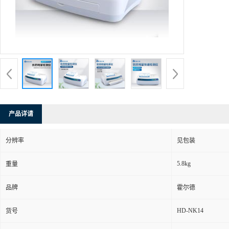
产品详请
分辨率
见包装
5.8kg
重量
品牌
霍尔德
HD-NK14
货号