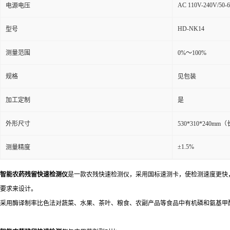
AC 110V-240V/50-
电源电压
HD-NK14
型号
测量范围
0%～100%
规格
见包装
加工定制
是
外形尺寸
530*310*240mm
±1.5%
测量精度
智能农药残留快速检测仪
是一款农残快速检测仪，采用国标速测卡，使检测速度更快，操作
要求来设计。
采用酶译制率比色法对蔬菜、水果、茶叶、粮食、农副产品等食品中有机磷和氨基甲