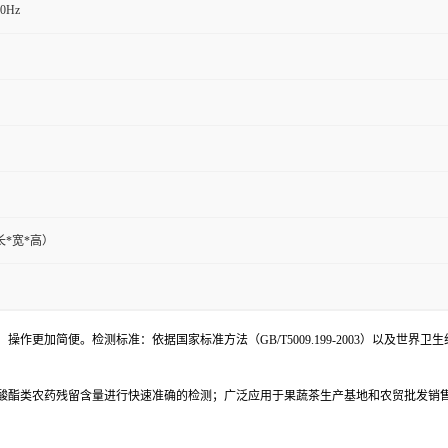
60Hz
（长*宽*高）
更加简便。检测标准：依据国家标准方法（GB/T5009.199-2003）以及世界
酸酯类农药残留含量进行快速准确的检测；广泛应用于果蔬茶生产基地和农贸批发销