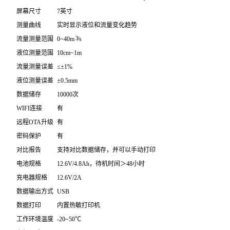
屏幕尺寸
7英寸
测量曲线
实时显示液位和流量变化趋势
3
流量测量范围
0~40m
/s
液位测量范围
10cm~1m
流量测量误差
≤±1%
液位测量误差
±0.5mm
数据储存
10000次
WIFI连接
有
远程OTA升级
有
密码保护
有
对比报告
支持对比数据储存，并可以手动打印
电池规格
12.6V/4.8Ah，待机时间＞48小时
充电器规格
12.6V/2A
数据输出方式
USB
数据打印
内置热敏打印机
工作环境温度
-20~50℃