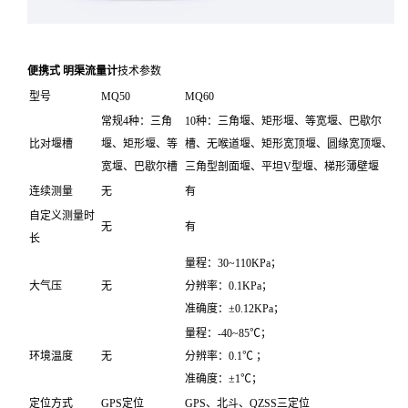
便携式 明渠流量计
技术参数
型号
MQ50
MQ60
常规4种：三角
10种：三角堰、矩形堰、等宽堰、巴歇尔
比对堰槽
堰、矩形堰、等
槽、无喉道堰、矩形宽顶堰、圆缘宽顶堰、
宽堰、巴歇尔槽
三角型剖面堰、平坦V型堰、梯形薄壁堰
连续测量
无
有
自定义测量时
无
有
长
量程：30~110KPa；
大气压
无
分辨率：0.1KPa；
准确度：±0.12KPa；
量程：-40~85℃；
环境温度
无
分辨率：0.1℃ ；
准确度：±1℃；
定位方式
GPS定位
GPS、北斗、QZSS三定位