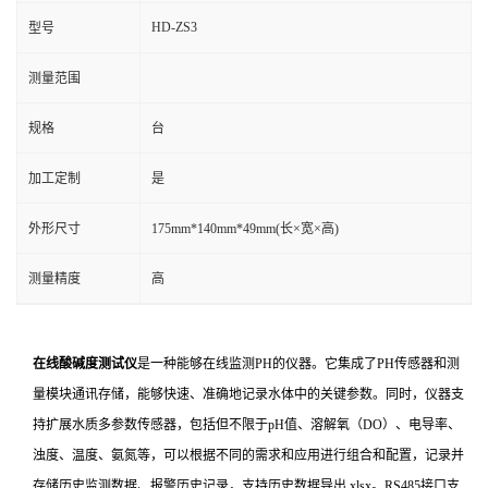
HD-ZS3
型号
测量范围
规格
台
加工定制
是
外形尺寸
175mm*140mm*49mm(长×宽×高)
测量精度
高
在线酸碱度测试仪
是一种能够在线监测PH的仪器。它集成了PH传感器和测
量模块通讯存储，能够快速、准确地记录水体中的关键参数。同时，仪器支
持扩展水质多参数传感器，包括但不限于pH值、溶解氧（DO）、电导率、
浊度、温度、氨氮等，可以根据不同的需求和应用进行组合和配置，记录并
存储历史监测数据、报警历史记录，支持历史数据导出.xlsx。RS485接口支