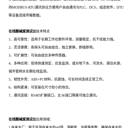
持MODBUS-RTU通讯协议方便用户自由通讯与PLC、DCS，组态软件，DTU
等设备连接传输数据。
在线酸碱度测试仪
技术特点
1、高可靠性：适用于长期工作在野外环境，测量稳定，抗干扰能力强。
2、灵活便携：各探头可自由组合，独立更换，即插即用。
3、可扩展性：可自由组合多种传感器。
4、多种应用：现场快速测定、应急监测、或对地下水、河流水、湖泊水源、
城市管网水长期在线监测。
5、韧性外壳：ABS+PC材料，抗腐蚀，可长时间连续正常工作。
6、结构紧凑：可安装在尺寸较小的场合。
7、通讯连接：RS485扩展接口，主/从接口隔离可独立通讯。
在线酸碱度测试仪
应用领域：
1.自来水厂：用于监测自来水的pH值、溶解氧、浊度等参数，确保自来水的