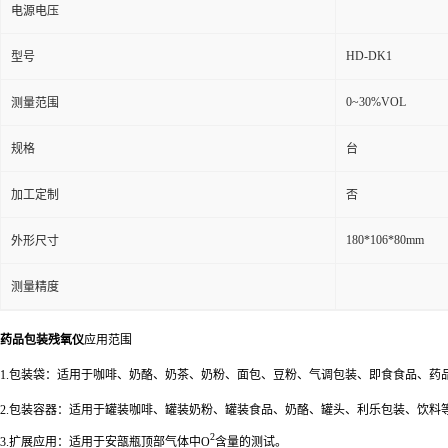
电源电压
HD-DK1
型号
0~30%VOL
测量范围
规格
台
加工定制
否
180*106*80mm
外形尺寸
测量精度
药品包装残氧仪
应用范围
1.包装袋：适用于咖啡、奶酪、奶茶、奶粉、面包、豆粉、气调包装、即食食品、药
2.包装容器：适用于罐装咖啡、罐装奶粉、罐装食品、奶酪、罐头、利乐包装、饮料
2
3.扩展应用：适用于安瓿瓶顶部气体中O
含量的测试。