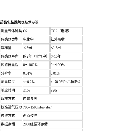
药品包装残氧仪
技术参数
测量气体种类
O2
CO2（选配）
传感器类型
电化学
红外吸收
取样量
＜5ml
＜15ml
传感器寿命
约2年（空气中）
＞15年
传感器量程
0～10O%
0～10O%
分辨率
0.01%
0.01%
测量精度
≤±0.2%
±（0.03%+示值5%）
响应时间
≤15s
≤20s
取样方式
内置泵吸
校准进气压力
700~1500mbar(abs.)
校准方式
两点校准
数据存储
2000组循环存储