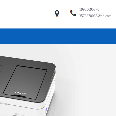
19953695778
3576278055@qq.com