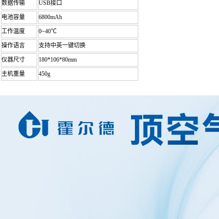
数据传输
USB接口
电池容量
6800mAh
工作温度
0~40℃
操作语言
支持中英一键切换
仪器尺寸
180*106*80mm
主机重量
450g