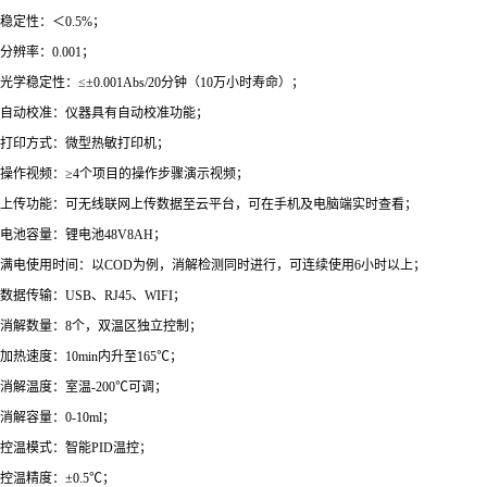
稳定性：＜0.5%；
分辨率：0.001；
光学稳定性：≤±0.001Abs/20分钟（10万小时寿命）；
自动校准：仪器具有自动校准功能；
打印方式：微型热敏打印机；
操作视频：≥4个项目的操作步骤演示视频；
上传功能：可无线联网上传数据至云平台，可在手机及电脑端实时查看；
电池容量：锂电池48V8AH；
满电使用时间：以COD为例，消解检测同时进行，可连续使用6小时以上；
数据传输：USB、RJ45、WIFI；
消解数量：8个，双温区独立控制；
加热速度：10min内升至165℃；
消解温度：室温-200℃可调；
消解容量：0-10ml；
控温模式：智能PID温控；
控温精度：±0.5℃；