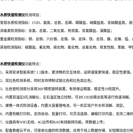
水质快速检测仪
检测项目：
常规水质检测指标：COD、氨氮、总氮、总磷、磷酸盐、硝酸盐氮、亚硝酸盐氮、高
消毒类检测指标：余氯、总氯、二氧化氯、有效氯、亚氯酸盐、溴酸盐；
重金属检测指标：铜、总铜、六价铬、总铬、锌、总锌、铁、总铁、镍、总镍、锰、
其他检测指标：硫酸盐、氟化物、硫化物、氰化物、总氰化物、挥发性酚、苯胺、甲
水质快速检测仪
功能特点：
1、采用安卓智能系统7.1.1版本，更流畅的交互体验，运转速度更快速，稳定性更强
2、双比色检测系统，同时支持预制试管比色和比色皿比色；
3、比色管检测部分采用360°精密旋转装置，有效保证精度，稳定性10倍提升。
4、内置双温区8孔消解仪，左右温区独立控制，可对COD总磷总氮等进行快速消解。
5、便携一体式检测设备，内置大容量锂电池，可一机实现户外水样消解、测定。
6、内置热敏打印机，支持自动、批量打印，可灵活选择、编辑打印内容，支持二维
7、仪器具有WIFi无线、4G远传和RJ45有线联网功能，将数据上传；
8、配备数据云平台，可接收仪器的检测数据，应用于线上数据存储、长短期动态分