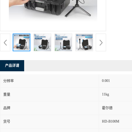
产品详请
0.001
分辨率
11kg
重量
品牌
霍尔德
HD-B100M
货号