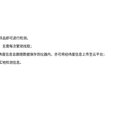
样品即可进行检测。
，无需每次繁琐找取；
经纬度信息会跟随数据保存到仪器内，亦可将经纬度信息上传至云平台；
实地检测信息。