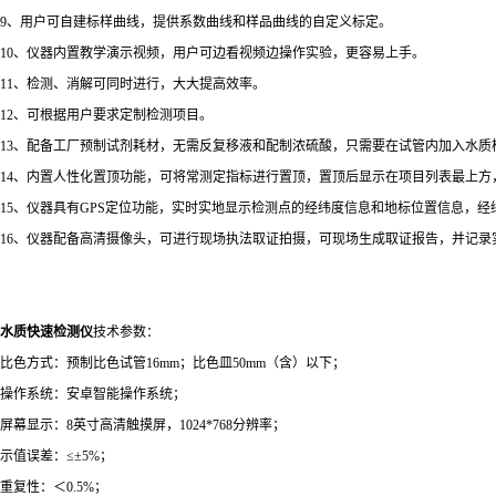
9、用户可自建标样曲线，提供系数曲线和样品曲线的自定义标定。
10、仪器内置教学演示视频，用户可边看视频边操作实验，更容易上手。
11、检测、消解可同时进行，大大提高效率。
12、可根据用户要求定制检测项目。
13、配备工厂预制试剂耗材，无需反复移液和配制浓硫酸，只需要在试管内加入水质
14、内置人性化置顶功能，可将常测定指标进行置顶，置顶后显示在项目列表最上方
15、仪器具有GPS定位功能，实时实地显示检测点的经纬度信息和地标位置信息，
16、仪器配备高清摄像头，可进行现场执法取证拍摄，可现场生成取证报告，并记录
水质快速检测仪
技术参数：
比色方式：预制比色试管16mm；比色皿50mm（含）以下；
操作系统：安卓智能操作系统；
屏幕显示：8英寸高清触摸屏，1024*768分辨率；
示值误差：≤±5%；
重复性：＜0.5%；