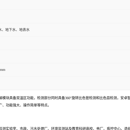
水、地下水、地表水
0mm
解模块具备双温区功能，检测部分同时具备360°旋转比色管检测和比色皿检测，安卓
广、功能强大、操作简单等特点。
检测实验室、市政、污水处理厂、环境监测站及教育科研高校、电厂、疾控中心、造