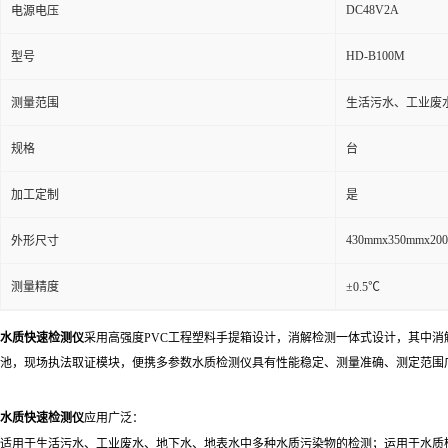
DC48V2A
电源电压
HD-B100M
型号
测量范围
生活污水、工业废
规格
台
加工定制
是
430mmx350mmx20
外形尺寸
测量精度
±0.5℃
水质快速检测仪
采用高强度PVC工程塑料手提箱设计，消解检测一体式设计，其中消
池，现场执法取证模块，便携多参数水质检测仪具有性能稳定、测量准确、测定范围
水质快速检测仪
应用广泛：
适用于生活污水、工业废水、地下水、地表水中多种水质污染物的检测；运用于水质