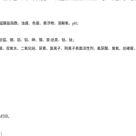
锰酸盐指数、浊度、色度、悬浮物、溶解氧、pH；
总锰、镉、铅、铝、砷、锡、汞/总汞、钴、钛；
醛、双氧水、二氧化硅、尿素、氯离子、阴离子表面活性剂、氰尿酸、臭氧、总硬度
。
码打印。
析；