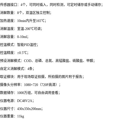
传感器接口：4个，可同时插入，同时检测，可定时储存或手动储存；
消解数量：8个，双温区独立控制；
加热速度：10min内升至165℃；
消解温度：室温-200℃可调；
消解容量：0-10ml；
控温模式：智能PID温控；
控温精度：±0.5℃；
预设消解模式：COD、总磷、总氮、高锰酸盐、硫酸盐、甲醛；
自定义消解模式：4条；
取证模块：用于现场取证拍摄，所拍摄的图片附于报告；
摄像头分辨率：1080×720（720P高清）；
数据储存：1000万组，可自由调用查看；
仪器电源：DC48V2A；
仪器尺寸：430x350x200mm；
仪器重量：11kg