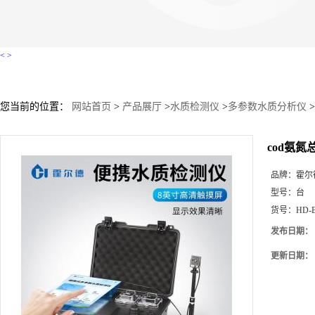
<
>
您当前的位置：
网站首页
>
产品展厅
>
水质检测仪
>
多参数水质分析仪
>
cod氨氮
品牌：
霍尔
型号：
台
货号：
HD-
发布日期：
更新日期：