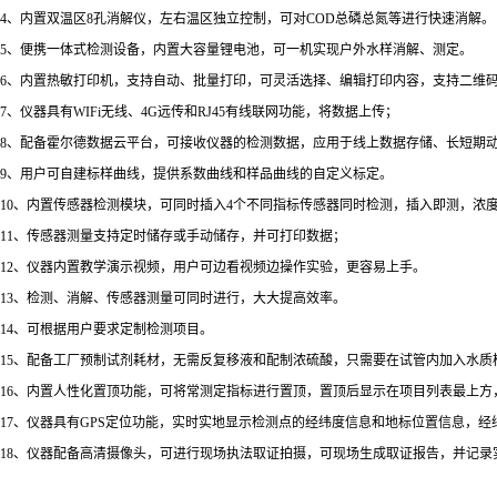
4、内置双温区8孔消解仪，左右温区独立控制，可对COD总磷总氮等进行快速消解。
5、便携一体式检测设备，内置大容量锂电池，可一机实现户外水样消解、测定。
6、内置热敏打印机，支持自动、批量打印，可灵活选择、编辑打印内容，支持二维
7、仪器具有WIFi无线、4G远传和RJ45有线联网功能，将数据上传；
8、配备霍尔德数据云平台，可接收仪器的检测数据，应用于线上数据存储、长短期
9、用户可自建标样曲线，提供系数曲线和样品曲线的自定义标定。
10、内置传感器检测模块，可同时插入4个不同指标传感器同时检测，插入即测，浓
11、传感器测量支持定时储存或手动储存，并可打印数据；
12、仪器内置教学演示视频，用户可边看视频边操作实验，更容易上手。
13、检测、消解、传感器测量可同时进行，大大提高效率。
14、可根据用户要求定制检测项目。
15、配备工厂预制试剂耗材，无需反复移液和配制浓硫酸，只需要在试管内加入水质
16、内置人性化置顶功能，可将常测定指标进行置顶，置顶后显示在项目列表最上方
17、仪器具有GPS定位功能，实时实地显示检测点的经纬度信息和地标位置信息，
18、仪器配备高清摄像头，可进行现场执法取证拍摄，可现场生成取证报告，并记录