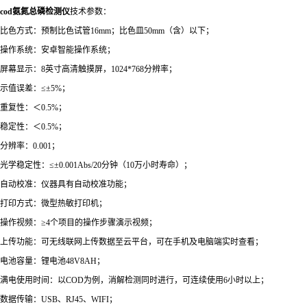
cod氨氮总磷检测仪
技术参数：
比色方式：预制比色试管16mm；比色皿50mm（含）以下；
操作系统：安卓智能操作系统；
屏幕显示：8英寸高清触摸屏，1024*768分辨率；
示值误差：≤±5%；
重复性：＜0.5%；
稳定性：＜0.5%；
分辨率：0.001；
光学稳定性：≤±0.001Abs/20分钟（10万小时寿命）；
自动校准：仪器具有自动校准功能；
打印方式：微型热敏打印机；
操作视频：≥4个项目的操作步骤演示视频；
上传功能：可无线联网上传数据至云平台，可在手机及电脑端实时查看；
电池容量：锂电池48V8AH；
满电使用时间：以COD为例，消解检测同时进行，可连续使用6小时以上；
数据传输：USB、RJ45、WIFI；