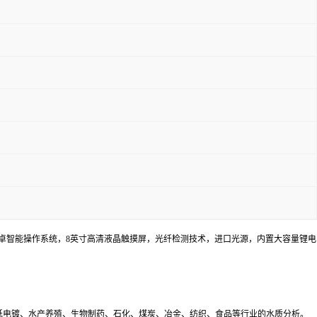
安卓智能操作系统，8英寸高清液晶触摸屏，光纤检测技术，进口光源，内置大容量锂电
纸电镀、水产养殖、生物制药、石化、煤炭、冶金、纺织、食品等行业的水质分析。