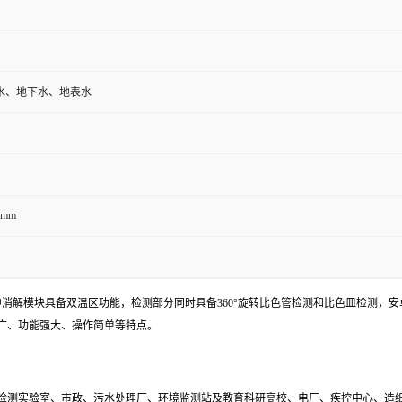
水、地下水、地表水
0mm
中消解模块具备双温区功能，检测部分同时具备360°旋转比色管检测和比色皿检测，
广、功能强大、操作简单等特点。
检测实验室、市政、污水处理厂、环境监测站及教育科研高校、电厂、疾控中心、造