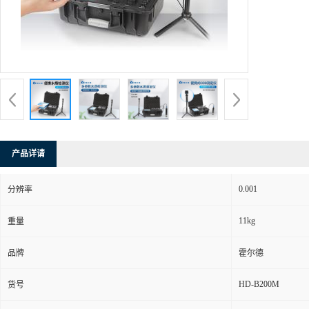
产品详请
0.001
分辨率
11kg
重量
品牌
霍尔德
HD-B200M
货号