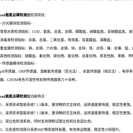
cod氨氮总磷检测仪
检测项目：
<分光模块检测指标>
常规水质检测指标：COD、氨氮、总氮、总磷、磷酸盐、硝酸盐氮、亚硝酸盐氮、高
消毒类检测指标：余氯、总氯、二氧化氯、有效氯、亚氯酸盐、溴酸盐；
重金属检测指标：铜、总铜、六价铬、总铬、锌、总锌、铁、总铁、镍、总镍、锰、
其他检测指标：硫酸盐、氟化物、硫化物、氰化物、总氰化物、挥发性酚、苯胺、甲
<传感器模块检测指标>
pH传感器、ORP传感器、溶解氧传感器（荧光法）、余氯传感器（恒压法）、电导
器、CDOM有色可溶性有机物传感器等几十余种。
cod氨氮总磷检测仪
功能特点：
1、采用安卓智能系统7.1.1版本，更流畅的交互体验，运转速度更快速，稳定性更强
1、采用安卓智能系统7.1.1版本，更流畅的交互体验，运转速度更快速，稳定性更强
2、双比色检测系统，同时支持预制试管比色和比色皿比色；
3、比色管检测部分采用360°精密旋转装置，有效保证精度，稳定性10倍提升。