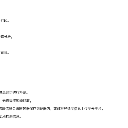
码打印。
动态分析；
度直读。
样品即可进行检测。
，无需每次繁琐找取；
经纬度信息会跟随数据保存到仪器内，亦可将经纬度信息上传至云平台；
实地检测信息。