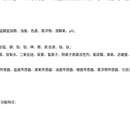
锰酸盐指数、浊度、色度、悬浮物、溶解氧、pH；
总锰、镉、铅、铝、砷、锡、汞/总汞、钴、钛；
醛、双氧水、二氧化硅、尿素、氯离子、阴离子表面活性剂、氰尿酸、臭氧、总硬度
率传感器、盐度传感器、臭氧传感器、浊度传感器、硬度传感器、悬浮物传感器、污泥
。功能特点：
。