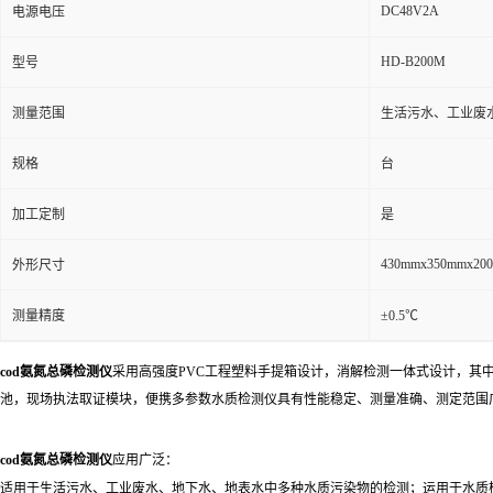
DC48V2A
电源电压
HD-B200M
型号
测量范围
生活污水、工业废
规格
台
加工定制
是
430mmx350mmx20
外形尺寸
测量精度
±0.5℃
cod氨氮总磷检测仪
采用高强度PVC工程塑料手提箱设计，消解检测一体式设计，其
池，现场执法取证模块，便携多参数水质检测仪具有性能稳定、测量准确、测定范围
cod氨氮总磷检测仪
应用广泛：
适用于生活污水、工业废水、地下水、地表水中多种水质污染物的检测；运用于水质