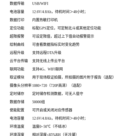
数据传输
USB/WIFI
电池容量
12.6V/4.8Ah，待机时间＞48小时；
数据打印
内置热敏打印机
定位功能
标配GPS定位，可定制北斗或其他定位功能
超限报警
可设定限值，超过上下值自动报警提示
绘制曲线
可查看数据指标实时变化趋势
远程升级
支持远程OTA升级
云平台传输
支持无线上传云平台
联网功能
支持4G、WIFI联网
取证模块
用于现场取证拍摄，所拍摄的图片附于报告（选配）
摄像头分辨率
1080×720（720P高清）（选配）
定时储存
定时储存检测数据，可无人值守
数据存储
50000组
使能配置
可开启或关闭对应传感器
电池容量
12.6V/4.8Ah，待机时间＞48小时；
环境温度
温度0~50℃（不结冰）
环境湿度
相对湿度≤85%RH（无冷凝）