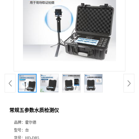
常规五参数水质检测仪
品牌：
霍尔德
型号：
台
货号：
HD-DB5