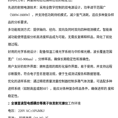
的同时分析，具备高动态范围和出色的稳定性。
先进的射频电源技术：采用全数字控制的双电源设计，功率调节范围广
（500W-1600W），并支持低功耗待机模式，减少氩气消耗，适应多种复杂样
品的分析要求。
多功能观测方式：提供轴向、径向、双向及同时双向四种观测模式，智能衰
减功能使得直接分析高浓度样品成为可能，无需反复稀释样品，简化了前处
理过程。
好用的光学系统设计：配备恒温三维光学系统与中阶梯光栅，波长覆盖范围
宽广（165-900nm），分辨率高，确保长期稳定性和准确性。
用户友好的软件界面：拥有直观的图形化操作界面，易于使用，并支持远程
诊断服务，符合电子签名管理法规，便于生成测试报告和数据管理。
优化的进样系统：通过精密质量流量控制器控制多路气体流量，可选配多种
进样系统（如耐高盐或耐HF），能应对各种复杂样品条件，确保进样的 度和
稳定性。
2.
全谱直读型电感耦合等离子体发射光谱仪
工作环境
电压： 220V AC±10%MKJ