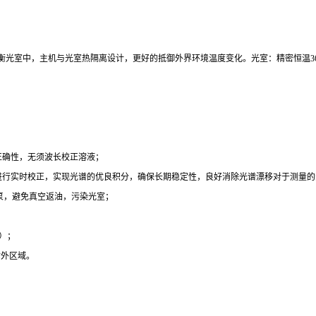
衡光室中，主机与光室热隔离设计，更好的抵御外界环境温度变化。光室：精密恒温36℃
的正确性，无须波长校正溶液；
偏移进行实时校正，实现光谱的优良积分，确保长期稳定性，良好消除光谱漂移对于测量
空泵，避免真空返油，污染光室；
得）；
紫外区域。