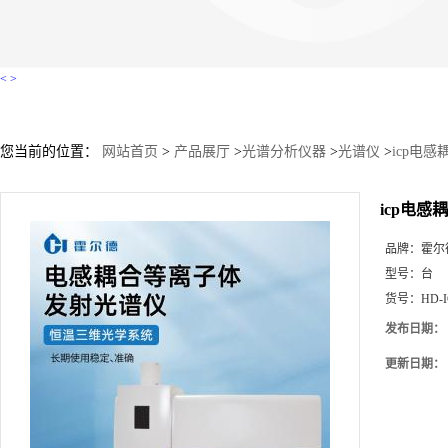
<
>
您当前的位置：
网站首页
>
产品展厅
>
光谱分析仪器
>
光谱仪
>
icp电感
icp电感
品牌：
霍尔
型号：
台
货号：
HD-I
发布日期：
更新日期：