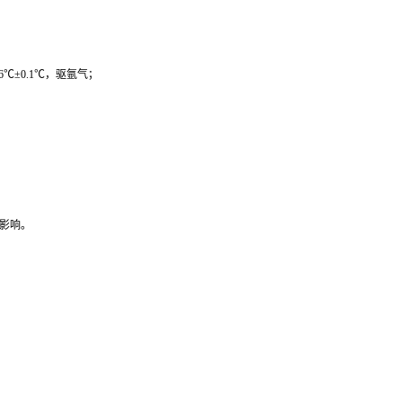
±0.1℃，驱氩气；
的影响。