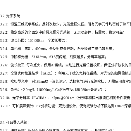
3.2. 光学系统：
3.2.1：恒温三维光学系统，反射次数少，光能量损失低。所有光学元件均密封于热平
3.2.2：稳定高效的全固定中阶梯光栅分光系统，无运动部件，抗震强，稳定可靠；
3.2.3：波长范围：165-900nm，全波长覆盖；
3.2.4：单色器：焦距：400mm，全反射成像光路，石英棱镜二维色散系统；
3.2.5：中阶梯光栅：53.6L/mm，63.5度闪耀，刻数越多，分辨率越高；
3.2.6：波长校正: 每次点火，仅用Ar谱线，自动进行光谱位置校正，保证分析波长
3.2.7：全谱实时校准技术（TARC）：利用无干扰的氖特征谱线，对光谱的细微
3.2.8：吹扫型光室：对189nm以下波长测定，选择氩气进行光路吹扫，无需使用真
3.2.9：杂光：≤2.0mg/L（10000mg/L Ca溶液在As 188.980nm处测定）；
3.2.10：光学分辨率（FWHM）：≤7pm @200 nm（分辨率和检出限须在相同条件获
3.2.11：可扩展深紫外Cl/Br分析功能：双光栅设计，使得光谱分析下限达到130nm深
3.4. 样品导入系统：
3.4.1：进样系统：标配石英同心雾化器、石英旋流雾化室、可拆卸式炬管；