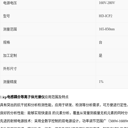
160V-280V
电源电压
HD-ICP2
型号
165-850nm
测量范围
规格
台
加工定制
是
外形尺寸
1%
测量精度
1.
icp电感耦合等离子体光谱仪
应用范围及特点
具有突出的抗干扰和分析检测性能，应用于研发、检测等分析需求，可方便进行定性
良好的分析性能：能够实现快速且 的元素分析，覆盖从常量到痕量无机元素的同时
先进的射频电源技术：采用全数字控制的双电源设计，功率调节范围广（500W-16