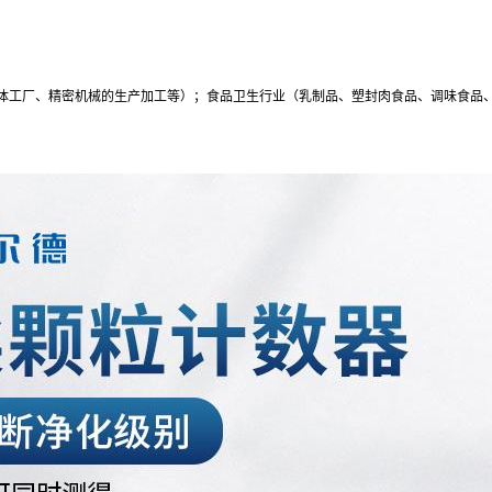
体工厂、精密机械的生产加工等）；食品卫生行业（乳制品、塑封肉食品、调味食品