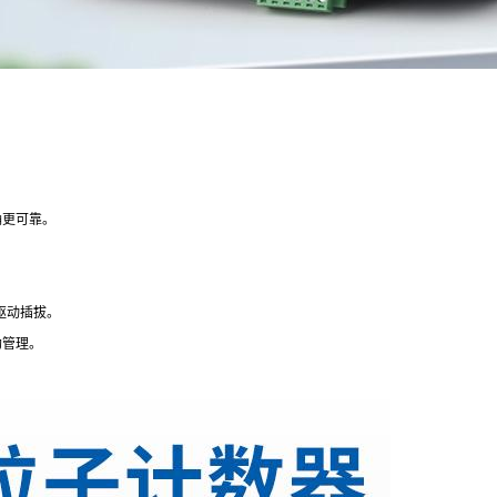
确更可靠。
驱动插拔。
助管理。