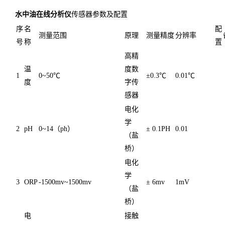
水中油在线分析仪
传感器参数及配置
序
名
配
测量范围
原理
测量精度
分辨率
号
称
置
高精
温
度数
1
0~50℃
±0.3℃
0.01℃
度
字传
感器
电化
学
2
pH
0~14（ph）
± 0.1PH
0.01
（盐
桥）
电化
学
3
ORP
-1500mv~1500mv
± 6mv
1mV
（盐
桥）
电
接触