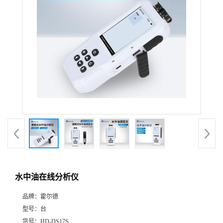
水中油在线分析仪
品牌：
霍尔德
型号：
台
货号：
HD-DS17S