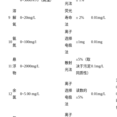
0~3000NTU（高浊）
± 1%
光法
溶
荧光
9
解
0~20mg/L
寿命
± 2%
0.01mg/L
氧
法
离子
氨
选择
10
0~100mg/l
±1mg
0.01mg
氮
电极
法
悬
±5%（取
散射
11
浮
0~2000mg/L
决于污泥
0.1mg/L
光法
物
同质性）
离子
余
选择
读数的
12
0~5.00 mg/L
0.01mg/L
氯
电极
±5%
法
离子