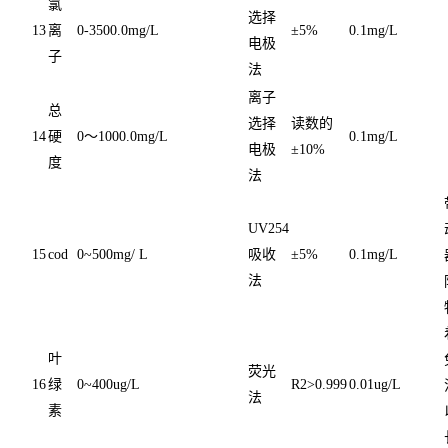
氯
选择
13
离
0-3500.0mg/L
±5%
0.1mg/L
电极
子
法
离子
总
选择
读数的
14
硬
0～1000.0mg/L
0.1mg/L
电极
±10%
度
法
UV254
15
cod
0~500mg/ L
吸收
±5%
0.1mg/L
法
叶
荧光
16
绿
0~400ug/L
R2>0.999
0.01ug/L
法
素