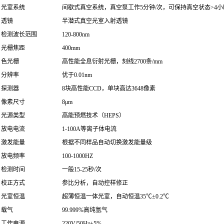
光室系统
间歇式真空系统，真空泵工作5分钟/次，可保持真空状态>4
透镜
半潜式真空光室入射透镜
检测波长范围
120-800nm
光栅焦距
400mm
色光栅
高性能全息衍射光栅，刻线2700条/mm
分辨率
优于0.01nm
探测器
8块高性能CCD，单块高达3648像素
像素尺寸
8μm
光源类型
高能预燃技术（HEPS）
放电电流
1-100A等离子体电流
激发能量
根据不同样品自动切换激发能量级
放电频率
100-1000HZ
检测时间
一般15-25秒/次
校正方式
参比分析，自动控样修正
光室恒温
超薄恒温一体光室，自动恒温35℃±0.2℃
载气
99.999%高纯氩气
工作电源
220V/50Hz±5%