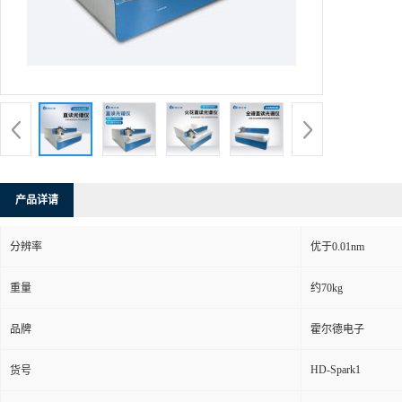
产品详请
分辨率
优于0.01nm
重量
约70kg
品牌
霍尔德电子
HD-Spark1
货号