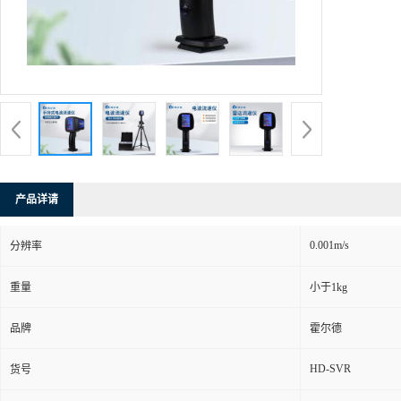
产品详请
0.001m/s
分辨率
重量
小于1kg
品牌
霍尔德
HD-SVR
货号