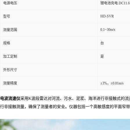
电源电压
锂电池充电 DC11.6
HD-SVR
型号
0.1~30m/s
测量范围
规格
台
加工定制
是
外形尺寸
测量精度
±3%，±0.01m/s
电波流速仪
采用K波段雷达对河流、污水、泥浆、海洋进行非接触式的流
行非接触测量，确保了测量者的安全。仪器包括一个高敏感度的平面窄带