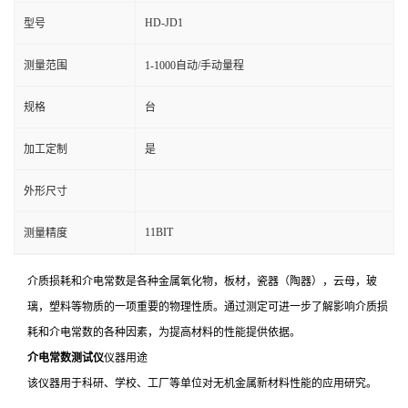
HD-JD1
型号
测量范围
1-1000自动/手动量程
规格
台
加工定制
是
外形尺寸
11BIT
测量精度
介质损耗和介电常数是各种金属氧化物，板材，瓷器（陶器），云母，玻
璃，塑料等物质的一项重要的物理性质。通过测定可进一步了解影响介质损
耗和介电常数的各种因素，为提高材料的性能提供依据。
介电常数测试仪
仪器用途
该仪器用于科研、学校、工厂等单位对无机金属新材料性能的应用研究。