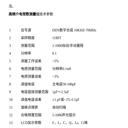
法。
高频介电常数测量仪
技术参数
1
信号源
DDS数字合成 10KHZ-70MHz
2
采样精度
11BIT
3
测量范围
1-1000自动/手动量程
4
分辨率
0.1
5
测量工作误差
<5%
6
电感测量范围
分辨率0.1nH
7
电感测量误差
<3%
8
调谐电容
主电容30-540pF
9
电容直接测量范围
1pF～2.5uF
10
调谐电容误差
±1 pF或<1% 0.1pF
11
谐振点搜索
自动扫描
12
合格预置范围
5-1000声光提示
13
LCD显示参数
F，L，C，Q，Lt，Ct等