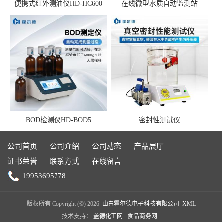
便携式红外测油仪HD-HC600
在线微型水质自动监测站
BOD检测仪HD-BOD5
密封性测试仪
公司首页
公司介绍
公司动态
产品展厅
证书荣誉
联系方式
在线留言
19953695778
版权所有 Copyright (©) 2026
山东霍尔德电子科技有限公司
XML
技术支持：
盖德化工网
食品商务网