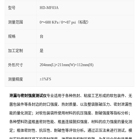
HD-MF03A
型号
测量范围
0～600 KPa / 0～87 psi（标配）
规格
台
加工定制
是
204mm(L)×211mm(W)×112mm(H)
外形尺寸
±1%FS
测量精度
泄漏与密封强度测试仪
专业适用于各种热封、粘接工艺形成的软包装件、无
菌包装件等各封边的封口强度、热封质量、以及整袋胀破压力、密封泄漏性
能的量化测定；对软包装袋所使用材料的抗压强度、耐破强度等指标分析；
各种塑料防盗瓶盖密封性能、瓶盖连接脱扣强度、材料的应力强度的量化测
定；瓶体密封性、抗压性、耐破性等评估分析。通过正压法来进行测试，模