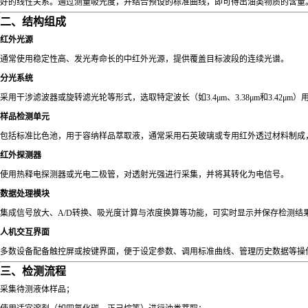
好的线性关系。通过测量吸光度，并结合预设的标准曲线，即可得出油类物质的含量
二、结构组成
红外光源
通常使用稳定性高、发光寿命长的中红外光源，提供覆盖目标波段的连续光谱。
分光系统
采用干涉滤波器或旋转滤光轮等形式，选取特定波长（如3.4μm、3.38μm和3.42μm
样品检测单元
包括标准比色池，用于容纳样品萃取液，通常采用石英玻璃或专用红外透过材料制成
红外探测器
使用热释电探测器或光电二极管，对透射光强进行采集，并将其转化为电信号。
数据处理模块
集成信号放大、A/D转换、吸光度计算与浓度换算等功能，可实时显示并保存检测结
人机交互界面
多数设备配备触控屏或按键界面，便于设定参数、调用标准曲线、管理历史数据等操
三、检测流程
采集待测液体样品；