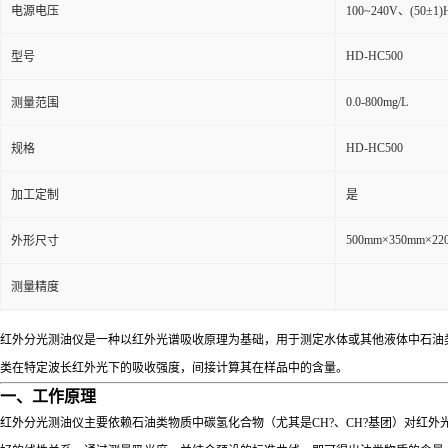
电源电压
100~240V、(50±1
HD-HC500
型号
0.0-800mg/L
测量范围
HD-HC500
规格
加工定制
是
500mm×350mm×22
外形尺寸
测量精度
红外分光测油仪是一种以红外光谱吸收原理为基础，用于测定水体或其他液体中石油
类在特定波长红外光下的吸收强度，间接计算其在样品中的含量。
一、工作原理
红外分光测油仪主要依赖石油类物质中碳氢化合物（尤其是CH?、CH?基团）对红外光