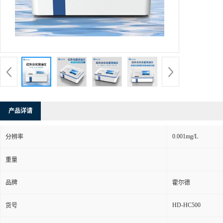
产品详请
0.001mg/L
分辨率
重量
品牌
霍尔德
HD-HC500
货号