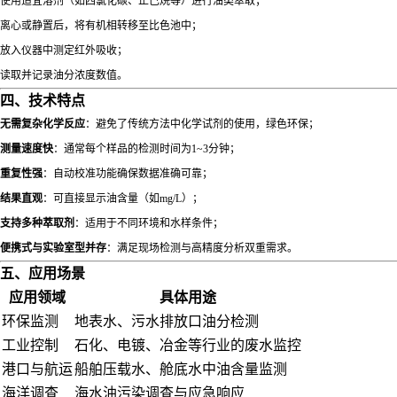
使用适宜溶剂（如四氯化碳、正己烷等）进行油类萃取；
离心或静置后，将有机相转移至比色池中；
放入仪器中测定红外吸收；
读取并记录油分浓度数值。
四、技术特点
无需复杂化学反应
：避免了传统方法中化学试剂的使用，绿色环保；
测量速度快
：通常每个样品的检测时间为1~3分钟；
重复性强
：自动校准功能确保数据准确可靠；
结果直观
：可直接显示油含量（如mg/L）；
支持多种萃取剂
：适用于不同环境和水样条件；
便携式与实验室型并存
：满足现场检测与高精度分析双重需求。
五、应用场景
应用领域
具体用途
环保监测
地表水、污水排放口油分检测
工业控制
石化、电镀、冶金等行业的废水监控
港口与航运
船舶压载水、舱底水中油含量监测
海洋调查
海水油污染调查与应急响应