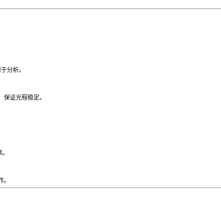
。
）用于分析。
，保证光程稳定。
果。
作。