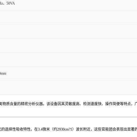
)Hz、50VA
0mm
类物质含量的精密分析仪器。该设备因其灵敏度高、检测速度快、操作简便等特点，
的选择性吸收特性。在3.4微米（约2930cm?1）波长附近，这些官能团会表现出