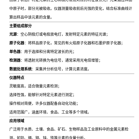
中原子时，部分光被吸收。仪器测量吸收前后光强的变化，结合标准曲线计
算出样品中该元素的含量。
主要组成部分
光源
：空心阴极灯或电极放电灯，发射特定元素的特征光谱；
原子化器
：将样品原子化，常见的有火焰原子化器和石墨炉原子化器；
单色器
：用于选择和分离特定波长的光；
检测器
：将透射光转换为电信号，通常采用光电倍增管；
数据处理系统
：采集并分析信号，计算元素浓度。
仪器特点
灵敏度高，适合微量元素检测；
选择性强，能够针对特定元素进行测定；
操作相对简便，许多仪器配备自动化功能；
适用范围广，涵盖环境、食品、工业等多个领域。
应用领域
广泛用于水质、土壤、食品、矿石、生物样品及工业原料中的金属元素检
测，如铅、镉、铜、锌、铁等元素的含量分析。