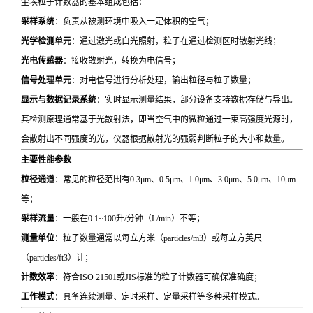
尘埃粒子计数器的基本组成包括：
采样系统
：负责从被测环境中吸入一定体积的空气；
光学检测单元
：通过激光或白光照射，粒子在通过检测区时散射光线；
光电传感器
：接收散射光，转换为电信号；
信号处理单元
：对电信号进行分析处理，输出粒径与粒子数量；
显示与数据记录系统
：实时显示测量结果，部分设备支持数据存储与导出。
其检测原理通常基于光散射法，即当空气中的微粒通过一束高强度光源时，
会散射出不同强度的光，仪器根据散射光的强弱判断粒子的大小和数量。
主要性能参数
粒径通道
：常见的粒径范围有0.3μm、0.5μm、1.0μm、3.0μm、5.0μm、10μm
等；
采样流量
：一般在0.1~100升/分钟（L/min）不等；
测量单位
：粒子数量通常以每立方米（particles/m3）或每立方英尺
（particles/ft3）计；
计数效率
：符合ISO 21501或JIS标准的粒子计数器可确保准确度；
工作模式
：具备连续测量、定时采样、定量采样等多种采样模式。