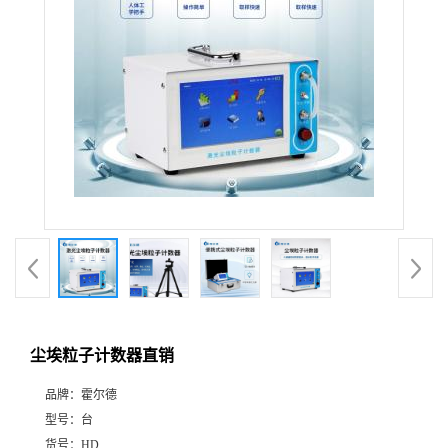
尘埃粒子计数器直销
品牌：
霍尔德
型号：
台
货号：
HD