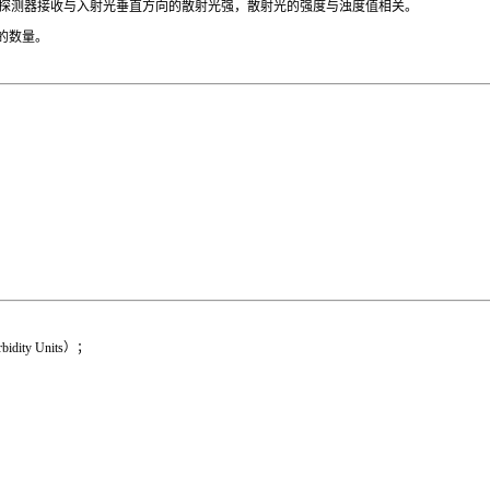
探测器接收与入射光垂直方向的散射光强，散射光的强度与浊度值相关。
的数量。
idity Units）；