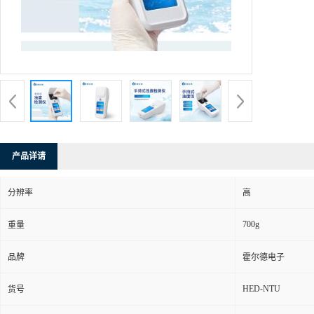
产品详请
分辨率
高
700g
重量
品牌
霍尔德电子
HED-NTU
货号