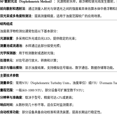
90°散射光法（Nephelometric Method）
：光源照射水样，悬浮颗粒使光线发生散射，
前向散射和透射法
：通过测量入射光与穿透光之间的强度差异来估算水体中悬浮颗粒
双光束或多角度检测法
：提高测量精度，适用于浊度范围较广的应用场景。
结构组成
浊度悬浮物检测仪通常包括以下基本部分：
光源装置
：多采用红外光或白光LED，提供稳定的光束；
测量池或流通池
：水样通过此部分接受光照；
光学探测器
：用于检测散射或透射光强；
处理单元
：对信号进行放大、转换和计算；
显示与输出模块
：显示浊度结果，支持模拟信号输出、数字通信、数据存储等功能。
主要技术参数
测量单位
：常用NTU（Nephelometric Turbidity Units，浊度单位）或FTU（Formazin Turb
量程范围
：一般从0–1000 NTU，部分设备可扩展至数千NTU；
分辨率与准确度
：取决于型号，精度可达±2%或更高；
响应时间
：从数秒到几十秒不等，适合实时监测需求；
自动校准功能
：部分设备具备自动校准和清洗装置，提高长期运行稳定性。