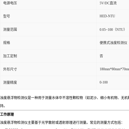
电源电压
5V/DC直流
HED-NTU
型号
测量范围
0.05~100（NTU）
规格
便携式浊度检测仪
加工定制
否
180mm*80mm*70m
外形尺寸
0-100
测量精度
浊度悬浮物检测仪是一种用于测量水体中不溶性颗粒物（如泥沙、细小有机物、无机
持。
工作原理
浊度悬浮物检测仪主要基于光学散射或透射原理进行测量。常见的测量方式包括：