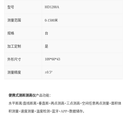
HD1200A
型号
测量范围
0-1500米
规格
台
加工定制
是
109*60*43
外形尺寸
±0.5°
测量精度
便携式测距测高仪
产品功能：
水平距离/直线距离+垂直距+两点测高+三点测高+空间任意两点测量+面积体
积测量+速度测量+温度检测+蓝牙+APP+数据储存。