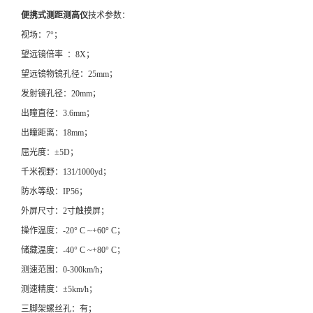
便携式测距测高仪
技术参数：
视场：7°；
望远镜倍率 ：8X；
望远镜物镜孔径：25mm；
发射镜孔径：20mm；
出瞳直径：3.6mm；
出瞳距离：18mm；
屈光度：±5D；
千米视野：131/1000yd；
防水等级：IP56；
外屏尺寸：2寸触摸屏；
操作温度：-20° C ~+60° C；
储藏温度：-40° C ~+80° C；
测速范围：0-300km/h；
测速精度：±5km/h；
三脚架螺丝孔：有；