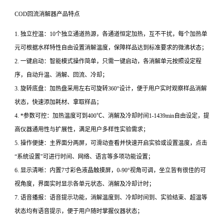
COD回流消解器产品特点   
1. 独立控温：10个独立通道热源，各通道恒定加热，互不干扰，每个加热单
元可根据水样特性自由设置消解温度，保障样品达到标准要求的微沸状态；
2. 一键启动：智能模式操作简单，只需一键启动，各消解单元按照设定程
序，自动升温、消解、回流、冷却；
3. 旋转底盘：加热盘采用左右可旋转360°设计，便于用户实时观察样品消解
状态，快速添加耗材、拿取样品；
4. *参数可控：加热温度可到400℃、消解及冷却时间1-1439min自由设定，提
高仪器通用性与扩展性，满足用户多样性实验需求；
5. 操作便捷：主界面分两屏，可滑动查看并快速开启实验或设置温度，点击
“系统设置"可进行时间、网络、语言等多项功能设置；
6. 显示清晰：内置7寸彩色液晶触摸屏，0-90°视角可调，坐立皆有很佳的可
视角度，界面实时显示各单元状态、消解及冷却计时；
7. 语音播报：语音提示功能，消解温度到、冷却时间到、实验结束、超温等
状态均有语音提示，便于用户随时掌握仪器状态；